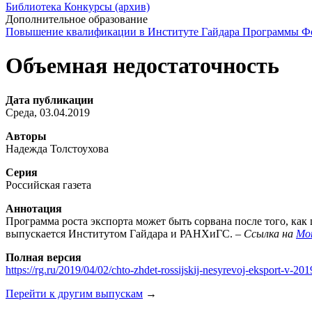
Библиотека
Конкурсы (архив)
Дополнительное образование
Повышение квалификации в Институте Гайдара
Программы Фо
Объемная недостаточность
Дата публикации
Среда, 03.04.2019
Авторы
Надежда Толстоухова
Серия
Российская газета
Аннотация
Программа роста экспорта может быть сорвана после того, как
выпускается Институтом Гайдара и РАНХиГС. –
Ссылка на
Мо
Полная версия
https://rg.ru/2019/04/02/chto-zhdet-rossijskij-nesyrevoj-eksport-v-20
Перейти к другим выпускам
→