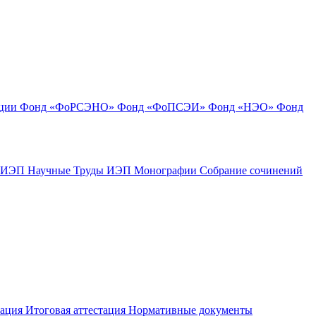
ации
Фонд «ФоРСЭНО»
Фонд «ФоПСЭИ»
Фонд «НЭО»
Фонд
к ИЭП
Научные Труды ИЭП
Монографии
Собрание сочинений
тация
Итоговая аттестация
Нормативные документы