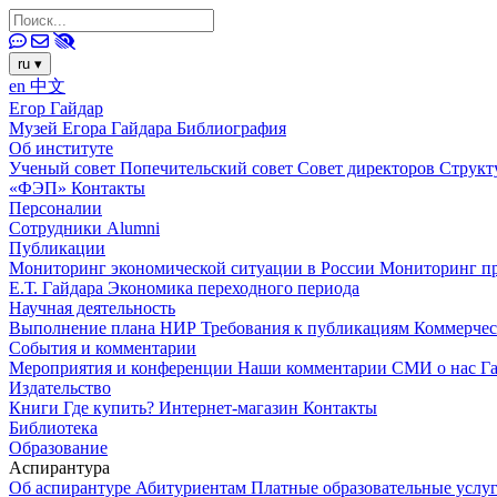
ru
▾
en
中文
Егор Гайдар
Музей Егора Гайдара
Библиография
Об институте
Ученый совет
Попечительский совет
Совет директоров
Структ
«ФЭП»
Контакты
Персоналии
Сотрудники
Alumni
Публикации
Мониторинг экономической ситуации в России
Мониторинг пр
Е.Т. Гайдара
Экономика переходного периода
Научная деятельность
Выполнение плана НИР
Требования к публикациям
Коммерчес
События и комментарии
Мероприятия и конференции
Наши комментарии
СМИ о нас
Г
Издательство
Книги
Где купить?
Интернет-магазин
Контакты
Библиотека
Образование
Аспирантура
Об аспирантуре
Абитуриентам
Платные образовательные услу