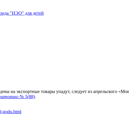
нда "НЭО" для детей
 цены на экспортные товары упадут, следует из апрельского «М
ниторинг
№ 5(88)
.
19-godu.html