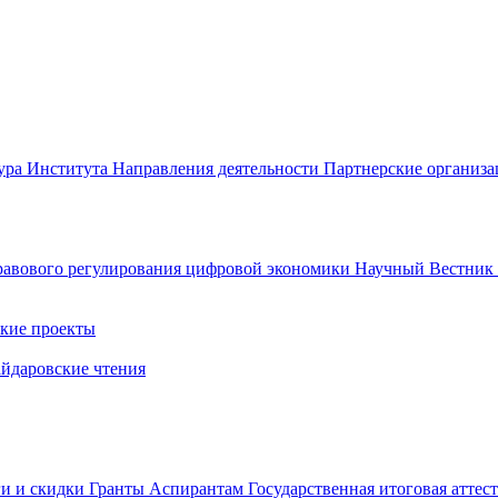
ура Института
Направления деятельности
Партнерские организ
авового регулирования цифровой экономики
Научный Вестни
кие проекты
айдаровские чтения
ги и скидки
Гранты
Аспирантам
Государственная итоговая аттес