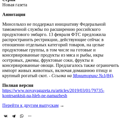
Новая газета
Аннотация
Минсельхоз не поддержал инициативу Федеральной
таможенной службы по расширению российского
продуктового эмбарго. 13 февраля ФТС предложила
распространить рестрикции, действующие сейчас в
отношении отдельных категорий товаров, на целые
продуктовые группы, в том числе на готовые и
консервированные продукты из мяса и рыбы, икры
осетровых, джемы, фруктовые соки, фрукты и
консервированные овощи. Предлагалось также ограничить
импорт живых животных, включая домашнюю птицу и
крупный рогатый скот. -
Ссылка на
Мониторинг №1(84)
.
Полная версия
https://www.novayagazeta.ru/articles/2019/03/01/79735-
kontrsanktsii-na-hleb-ne-namazhesh
Перейти к другим выпускам
→