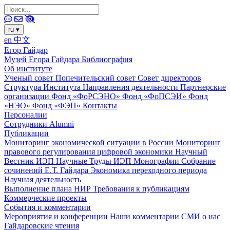
ru
▾
en
中文
Егор Гайдар
Музей Егора Гайдара
Библиография
Об институте
Ученый совет
Попечительский совет
Совет директоров
Структура Института
Направления деятельности
Партнерские
организации
Фонд «ФоРСЭНО»
Фонд «ФоПСЭИ»
Фонд
«НЭО»
Фонд «ФЭП»
Контакты
Персоналии
Сотрудники
Alumni
Публикации
Мониторинг экономической ситуации в России
Мониторинг
правового регулирования цифровой экономики
Научный
Вестник ИЭП
Научные Труды ИЭП
Монографии
Собрание
сочинений Е.Т. Гайдара
Экономика переходного периода
Научная деятельность
Выполнение плана НИР
Требования к публикациям
Коммерческие проекты
События и комментарии
Мероприятия и конференции
Наши комментарии
СМИ о нас
Гайдаровские чтения