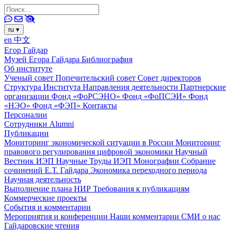
ru
▾
en
中文
Егор Гайдар
Музей Егора Гайдара
Библиография
Об институте
Ученый совет
Попечительский совет
Совет директоров
Структура Института
Направления деятельности
Партнерские
организации
Фонд «ФоРСЭНО»
Фонд «ФоПСЭИ»
Фонд
«НЭО»
Фонд «ФЭП»
Контакты
Персоналии
Сотрудники
Alumni
Публикации
Мониторинг экономической ситуации в России
Мониторинг
правового регулирования цифровой экономики
Научный
Вестник ИЭП
Научные Труды ИЭП
Монографии
Собрание
сочинений Е.Т. Гайдара
Экономика переходного периода
Научная деятельность
Выполнение плана НИР
Требования к публикациям
Коммерческие проекты
События и комментарии
Мероприятия и конференции
Наши комментарии
СМИ о нас
Гайдаровские чтения