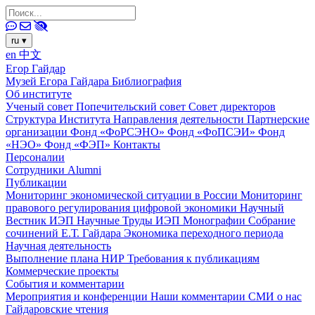
ru
▾
en
中文
Егор Гайдар
Музей Егора Гайдара
Библиография
Об институте
Ученый совет
Попечительский совет
Совет директоров
Структура Института
Направления деятельности
Партнерские
организации
Фонд «ФоРСЭНО»
Фонд «ФоПСЭИ»
Фонд
«НЭО»
Фонд «ФЭП»
Контакты
Персоналии
Сотрудники
Alumni
Публикации
Мониторинг экономической ситуации в России
Мониторинг
правового регулирования цифровой экономики
Научный
Вестник ИЭП
Научные Труды ИЭП
Монографии
Собрание
сочинений Е.Т. Гайдара
Экономика переходного периода
Научная деятельность
Выполнение плана НИР
Требования к публикациям
Коммерческие проекты
События и комментарии
Мероприятия и конференции
Наши комментарии
СМИ о нас
Гайдаровские чтения