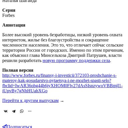
Наталья Шагайда
Серия
Forbes
Аннотация
Более высокий уровень безработицы, низкий уровень охвата
интернетом, жилье без благоустройства и сокращение
численности населения. Это то, что отличает сейчас сельские
территории России от городских. Именно по этим причинам,
как объяснил глава Минсельхоза Дмитрий Патрушев, власти
решили разработать
новую программу поддержки села
.
Полная версия
http://www.forbes.ru/finansy-i-investicii/372103-proshchanie-s-
materoy-kak-gosudarstvo-pytaetsya-i-ne-mozhet-spasti-selo?
fbclid=IwAR36ohg44b6jyXHOM0Flv27dAsSIsnzywoVBBmjI1-
iUpvBy7gNhHUahXGo
Перейти к другим выпускам
→
Подписаться