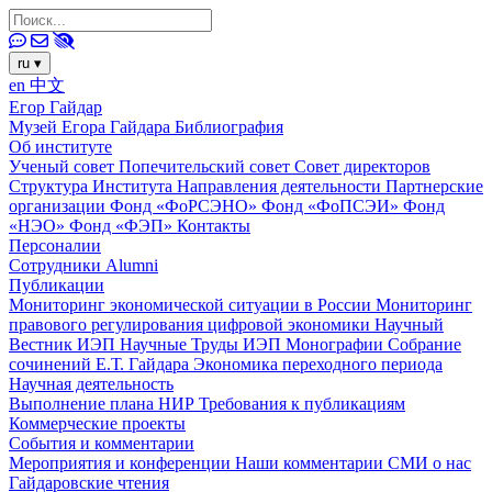
ru
▾
en
中文
Егор Гайдар
Музей Егора Гайдара
Библиография
Об институте
Ученый совет
Попечительский совет
Совет директоров
Структура Института
Направления деятельности
Партнерские
организации
Фонд «ФоРСЭНО»
Фонд «ФоПСЭИ»
Фонд
«НЭО»
Фонд «ФЭП»
Контакты
Персоналии
Сотрудники
Alumni
Публикации
Мониторинг экономической ситуации в России
Мониторинг
правового регулирования цифровой экономики
Научный
Вестник ИЭП
Научные Труды ИЭП
Монографии
Собрание
сочинений Е.Т. Гайдара
Экономика переходного периода
Научная деятельность
Выполнение плана НИР
Требования к публикациям
Коммерческие проекты
События и комментарии
Мероприятия и конференции
Наши комментарии
СМИ о нас
Гайдаровские чтения