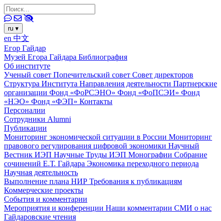
ru
▾
en
中文
Егор Гайдар
Музей Егора Гайдара
Библиография
Об институте
Ученый совет
Попечительский совет
Совет директоров
Структура Института
Направления деятельности
Партнерские
организации
Фонд «ФоРСЭНО»
Фонд «ФоПСЭИ»
Фонд
«НЭО»
Фонд «ФЭП»
Контакты
Персоналии
Сотрудники
Alumni
Публикации
Мониторинг экономической ситуации в России
Мониторинг
правового регулирования цифровой экономики
Научный
Вестник ИЭП
Научные Труды ИЭП
Монографии
Собрание
сочинений Е.Т. Гайдара
Экономика переходного периода
Научная деятельность
Выполнение плана НИР
Требования к публикациям
Коммерческие проекты
События и комментарии
Мероприятия и конференции
Наши комментарии
СМИ о нас
Гайдаровские чтения