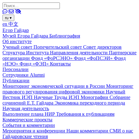
ru
▾
en
中文
Егор Гайдар
Музей Егора Гайдара
Библиография
Об институте
Ученый совет
Попечительский совет
Совет директоров
Структура Института
Направления деятельности
Партнерские
организации
Фонд «ФоРСЭНО»
Фонд «ФоПСЭИ»
Фонд
«НЭО»
Фонд «ФЭП»
Контакты
Персоналии
Сотрудники
Alumni
Публикации
Мониторинг экономической ситуации в России
Мониторинг
правового регулирования цифровой экономики
Научный
Вестник ИЭП
Научные Труды ИЭП
Монографии
Собрание
сочинений Е.Т. Гайдара
Экономика переходного периода
Научная деятельность
Выполнение плана НИР
Требования к публикациям
Коммерческие проекты
События и комментарии
Мероприятия и конференции
Наши комментарии
СМИ о нас
Гайдаровские чтения