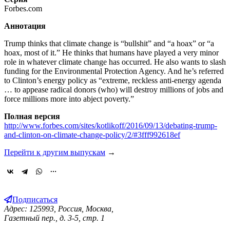
Forbes.com
Аннотация
Trump thinks that climate change is “bullshit” and “a hoax” or “a
hoax, most of it.” He thinks that humans have played a very minor
role in whatever climate change has occurred. He also wants to slash
funding for the Environmental Protection Agency. And he’s referred
to Clinton’s energy policy as “extreme, reckless anti-energy agenda
… to appease radical donors (who) will destroy millions of jobs and
force millions more into abject poverty.”
Полная версия
http://www.forbes.com/sites/kotlikoff/2016/09/13/debating-trump-
and-clinton-on-climate-change-policy/2/#3fff992618ef
Перейти к другим выпускам
→
Подписаться
Адрес: 125993, Россия, Москва,
Газетный пер., д. 3-5, стр. 1