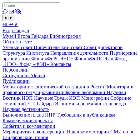
ru
▾
en
中文
Егор Гайдар
Музей Егора Гайдара
Библиография
Об институте
Ученый совет
Попечительский совет
Совет директоров
Структура Института
Направления деятельности
Партнерские
организации
Фонд «ФоРСЭНО»
Фонд «ФоПСЭИ»
Фонд
«НЭО»
Фонд «ФЭП»
Контакты
Персоналии
Сотрудники
Alumni
Публикации
Мониторинг экономической ситуации в России
Мониторинг
правового регулирования цифровой экономики
Научный
Вестник ИЭП
Научные Труды ИЭП
Монографии
Собрание
сочинений Е.Т. Гайдара
Экономика переходного периода
Научная деятельность
Выполнение плана НИР
Требования к публикациям
Коммерческие проекты
События и комментарии
Мероприятия и конференции
Наши комментарии
СМИ о нас
Гайдаровские чтения