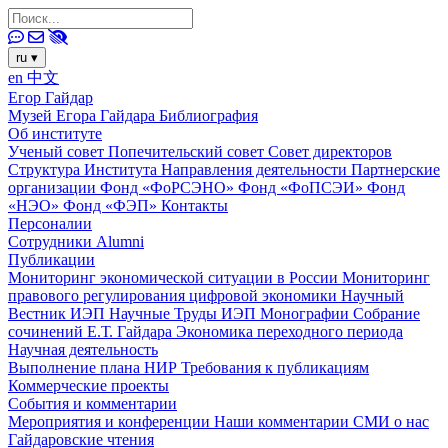
ru
▾
en
中文
Егор Гайдар
Музей Егора Гайдара
Библиография
Об институте
Ученый совет
Попечительский совет
Совет директоров
Структура Института
Направления деятельности
Партнерские
организации
Фонд «ФоРСЭНО»
Фонд «ФоПСЭИ»
Фонд
«НЭО»
Фонд «ФЭП»
Контакты
Персоналии
Сотрудники
Alumni
Публикации
Мониторинг экономической ситуации в России
Мониторинг
правового регулирования цифровой экономики
Научный
Вестник ИЭП
Научные Труды ИЭП
Монографии
Собрание
сочинений Е.Т. Гайдара
Экономика переходного периода
Научная деятельность
Выполнение плана НИР
Требования к публикациям
Коммерческие проекты
События и комментарии
Мероприятия и конференции
Наши комментарии
СМИ о нас
Гайдаровские чтения