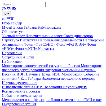
ru
▾
en
中文
Егор Гайдар
Музей Егора Гайдара
Библиография
Об институте
Ученый совет
Попечительский совет
Совет директоров
Структура Института
Направления деятельности
Партнерские
организации
Фонд «ФоРСЭНО»
Фонд «ФоПСЭИ»
Фонд
«НЭО»
Фонд «ФЭП»
Контакты
Персоналии
Сотрудники
Alumni
Публикации
Мониторинг экономической ситуации в России
Мониторинг
правового регулирования цифровой экономики
Научный
Вестник ИЭП
Научные Труды ИЭП
Монографии
Собрание
сочинений Е.Т. Гайдара
Экономика переходного периода
Научная деятельность
Выполнение плана НИР
Требования к публикациям
Коммерческие проекты
События и комментарии
Мероприятия и конференции
Наши комментарии
СМИ о нас
Гайдаровские чтения