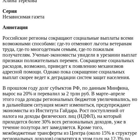
Алина Терехова
Серия
Независимая газета
Аннотация
Российские регионы сокращают социальные выплаты всеми
возможными способами: где-то отменяют льготы ветеранам
труда, где-то многодетным семьям, где-то пожилым
получателям. Ученые-экономисты увидели в урезании выплат
признаки положительных перемен. Сокращение социальных
расходов, возможно, приведет к появлению механизмов
адресной помощи. Однако пока сокращение социальных
выплат скорее ведет к деградации систем защит населения.
В прошлом году долг субъектов РФ, по данным Минфина,
вырос на 20% и перевалил за 2 трлн руб. В марте–апреле
этого года доходы региональных бюджетов увеличивались, но
в дальнейшем ситуация может измениться, предупреждают
экономисты из Института Гайдара. Рост поступлений от
налога на доходы физических лиц (НДФЛ), на который
приходится более 30% всех региональных доходов, уже в
течение полутора лет замедляется. Кроме того,
межбюджетные трансферты из Центра (около 15% в структуре
региональных доходов) сократятся в этом году на 12,3% по