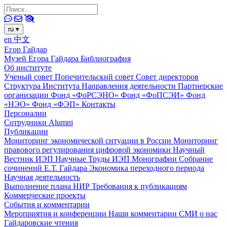
ru
▾
en
中文
Егор Гайдар
Музей Егора Гайдара
Библиография
Об институте
Ученый совет
Попечительский совет
Совет директоров
Структура Института
Направления деятельности
Партнерские
организации
Фонд «ФоРСЭНО»
Фонд «ФоПСЭИ»
Фонд
«НЭО»
Фонд «ФЭП»
Контакты
Персоналии
Сотрудники
Alumni
Публикации
Мониторинг экономической ситуации в России
Мониторинг
правового регулирования цифровой экономики
Научный
Вестник ИЭП
Научные Труды ИЭП
Монографии
Собрание
сочинений Е.Т. Гайдара
Экономика переходного периода
Научная деятельность
Выполнение плана НИР
Требования к публикациям
Коммерческие проекты
События и комментарии
Мероприятия и конференции
Наши комментарии
СМИ о нас
Гайдаровские чтения