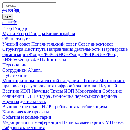
ru
▾
en
中文
Егор Гайдар
Музей Егора Гайдара
Библиография
Об институте
Ученый совет
Попечительский совет
Совет директоров
Структура Института
Направления деятельности
Партнерские
организации
Фонд «ФоРСЭНО»
Фонд «ФоПСЭИ»
Фонд
«НЭО»
Фонд «ФЭП»
Контакты
Персоналии
Сотрудники
Alumni
Публикации
Мониторинг экономической ситуации в России
Мониторинг
правового регулирования цифровой экономики
Научный
Вестник ИЭП
Научные Труды ИЭП
Монографии
Собрание
сочинений Е.Т. Гайдара
Экономика переходного периода
Научная деятельность
Выполнение плана НИР
Требования к публикациям
Коммерческие проекты
События и комментарии
Мероприятия и конференции
Наши комментарии
СМИ о нас
Гайдаровские чтения