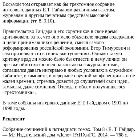
Восьмой том открывает как бы трехтомное собрание
интервью, данных Е.Т. Гайдаром различным газетам,
журналам и другим печатным средствам массовой
информации (тт. 8, 9,10).
Правительство Гайдара и его соратников в свое время
критиковали за то, что оно мало объясняло людям содержание
и цели принимавшихся решений, смысл самого
реформирования российской экономики. Егор Тимурович и
сам признавал это в своих выступлениях. Однако такую
критику вряд ли можно было бы отнести к нему лично: он
чрезвычайно охотно шел на контакты с журналистами,
соглашался давать интервью в любых условиях: в служебном
кабинете, в самолете, в перерыве научной конференции – и не
жалел времени, стремясь довести до слушателей свои идеи,
замыслы, даже сомнения. Отсюда и объем получившегося
«трехтомника».
В томе собраны интервью, данные Е.Т. Гайдаром с 1991 по
1998 годы.
Рецензент
Собрание сочинений в пятнадцати томах. Том 8 / Е. Т. Гайдар.
— М.: Издательский дом «Дело» РАНХиГС, 2014. — 768 c.