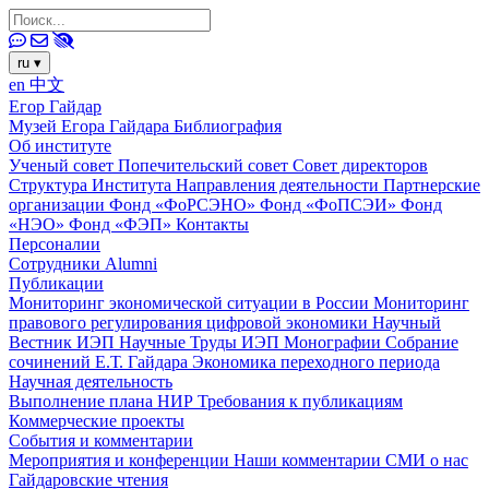
ru
▾
en
中文
Егор Гайдар
Музей Егора Гайдара
Библиография
Об институте
Ученый совет
Попечительский совет
Совет директоров
Структура Института
Направления деятельности
Партнерские
организации
Фонд «ФоРСЭНО»
Фонд «ФоПСЭИ»
Фонд
«НЭО»
Фонд «ФЭП»
Контакты
Персоналии
Сотрудники
Alumni
Публикации
Мониторинг экономической ситуации в России
Мониторинг
правового регулирования цифровой экономики
Научный
Вестник ИЭП
Научные Труды ИЭП
Монографии
Собрание
сочинений Е.Т. Гайдара
Экономика переходного периода
Научная деятельность
Выполнение плана НИР
Требования к публикациям
Коммерческие проекты
События и комментарии
Мероприятия и конференции
Наши комментарии
СМИ о нас
Гайдаровские чтения