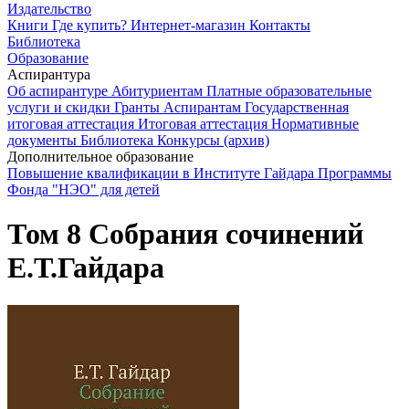
Издательство
Книги
Где купить?
Интернет-магазин
Контакты
Библиотека
Образование
Аспирантура
Об аспирантуре
Абитуриентам
Платные образовательные
услуги и скидки
Гранты
Аспирантам
Государственная
итоговая аттестация
Итоговая аттестация
Нормативные
документы
Библиотека
Конкурсы (архив)
Дополнительное образование
Повышение квалификации в Институте Гайдара
Программы
Фонда "НЭО" для детей
Том 8 Собрания сочинений
Е.Т.Гайдара