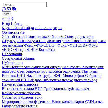
ru
▾
en
中文
Егор Гайдар
Музей Егора Гайдара
Библиография
Об институте
Ученый совет
Попечительский совет
Совет директоров
Структура Института
Направления деятельности
Партнерские
организации
Фонд «ФоРСЭНО»
Фонд «ФоПСЭИ»
Фонд
«НЭО»
Фонд «ФЭП»
Контакты
Персоналии
Сотрудники
Alumni
Публикации
Мониторинг экономической ситуации в России
Мониторинг
правового регулирования цифровой экономики
Научный
Вестник ИЭП
Научные Труды ИЭП
Монографии
Собрание
сочинений Е.Т. Гайдара
Экономика переходного периода
Научная деятельность
Выполнение плана НИР
Требования к публикациям
Коммерческие проекты
События и комментарии
Мероприятия и конференции
Наши комментарии
СМИ о нас
Гайдаровские чтения