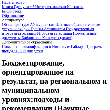
Издательство
Книги
Где купить?
Интернет-магазин
Контакты
Библиотека
Образование
Аспирантура
Об аспирантуре
Абитуриентам
Платные образовательные
услуги и скидки
Гранты
Аспирантам
Государственная
итоговая аттестация
Итоговая аттестация
Нормативные
документы
Библиотека
Конкурсы (архив)
Дополнительное образование
Повышение квалификации в Институте Гайдара
Программы
Фонда "НЭО" для детей
Бюджетирование,
ориентированное на
результат, на региональном и
муниципальном
уровнях:подходы и
рекомендации (Научные