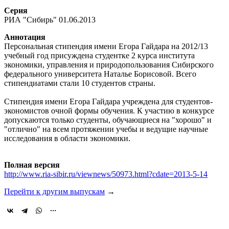
Серия
РИА "Сибирь" 01.06.2013
Аннотация
Персональная стипендия имени Егора Гайдара на 2012/13
учебный год присуждена студентке 2 курса института
экономики, управления и природопользования Сибирского
федерального университета Наталье Борисовой. Всего
стипендиатами стали 10 студентов страны.
Стипендия имени Егора Гайдара учреждена для студентов-
экономистов очной формы обучения. К участию в конкурсе
допускаются только студенты, обучающиеся на "хорошо" и
"отлично" на всем протяжении учебы и ведущие научные
исследования в области экономики.
Полная версия
http://www.ria-sibir.ru/viewnews/50973.html?cdate=2013-5-14
Перейти к другим выпускам
→