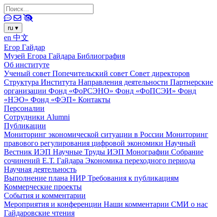
ru
▾
en
中文
Егор Гайдар
Музей Егора Гайдара
Библиография
Об институте
Ученый совет
Попечительский совет
Совет директоров
Структура Института
Направления деятельности
Партнерские
организации
Фонд «ФоРСЭНО»
Фонд «ФоПСЭИ»
Фонд
«НЭО»
Фонд «ФЭП»
Контакты
Персоналии
Сотрудники
Alumni
Публикации
Мониторинг экономической ситуации в России
Мониторинг
правового регулирования цифровой экономики
Научный
Вестник ИЭП
Научные Труды ИЭП
Монографии
Собрание
сочинений Е.Т. Гайдара
Экономика переходного периода
Научная деятельность
Выполнение плана НИР
Требования к публикациям
Коммерческие проекты
События и комментарии
Мероприятия и конференции
Наши комментарии
СМИ о нас
Гайдаровские чтения