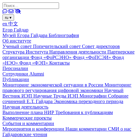
ru
▾
en
中文
Егор Гайдар
Музей Егора Гайдара
Библиография
Об институте
Ученый совет
Попечительский совет
Совет директоров
Структура Института
Направления деятельности
Партнерские
организации
Фонд «ФоРСЭНО»
Фонд «ФоПСЭИ»
Фонд
«НЭО»
Фонд «ФЭП»
Контакты
Персоналии
Сотрудники
Alumni
Публикации
Мониторинг экономической ситуации в России
Мониторинг
правового регулирования цифровой экономики
Научный
Вестник ИЭП
Научные Труды ИЭП
Монографии
Собрание
сочинений Е.Т. Гайдара
Экономика переходного периода
Научная деятельность
Выполнение плана НИР
Требования к публикациям
Коммерческие проекты
События и комментарии
Мероприятия и конференции
Наши комментарии
СМИ о нас
Гайдаровские чтения