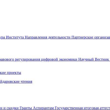
ура Института
Направления деятельности
Партнерские организ
авового регулирования цифровой экономики
Научный Вестни
кие проекты
айдаровские чтения
ги и скидки
Гранты
Аспирантам
Государственная итоговая аттес