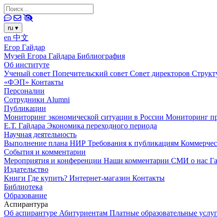
ru
▾
en
中文
Егор Гайдар
Музей Егора Гайдара
Библиография
Об институте
Ученый совет
Попечительский совет
Совет директоров
Структ
«ФЭП»
Контакты
Персоналии
Сотрудники
Alumni
Публикации
Мониторинг экономической ситуации в России
Мониторинг пр
Е.Т. Гайдара
Экономика переходного периода
Научная деятельность
Выполнение плана НИР
Требования к публикациям
Коммерчес
События и комментарии
Мероприятия и конференции
Наши комментарии
СМИ о нас
Г
Издательство
Книги
Где купить?
Интернет-магазин
Контакты
Библиотека
Образование
Аспирантура
Об аспирантуре
Абитуриентам
Платные образовательные услу