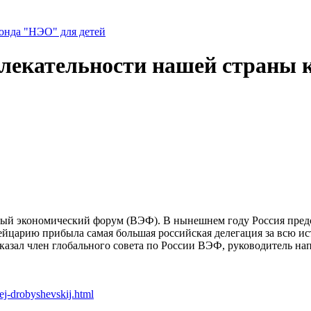
нда "НЭО" для детей
влекательности нашей страны 
ый экономический форум (ВЭФ). В нынешнем году Россия предсе
арию прибыла самая большая российская делегация за всю исто
сказал член глобального совета по России ВЭФ, руководитель 
j-drobyshevskij.html