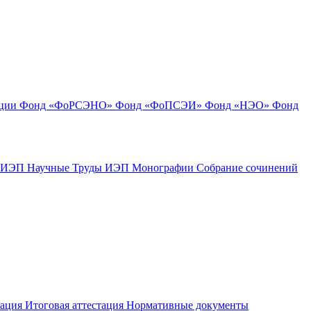
ации
Фонд «ФоРСЭНО»
Фонд «ФоПСЭИ»
Фонд «НЭО»
Фонд
к ИЭП
Научные Труды ИЭП
Монографии
Собрание сочинений
тация
Итоговая аттестация
Нормативные документы