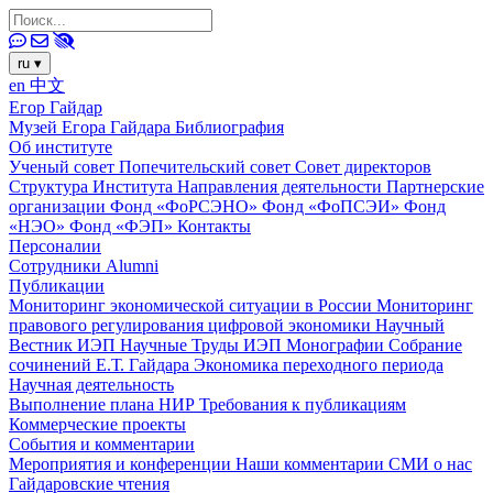
ru
▾
en
中文
Егор Гайдар
Музей Егора Гайдара
Библиография
Об институте
Ученый совет
Попечительский совет
Совет директоров
Структура Института
Направления деятельности
Партнерские
организации
Фонд «ФоРСЭНО»
Фонд «ФоПСЭИ»
Фонд
«НЭО»
Фонд «ФЭП»
Контакты
Персоналии
Сотрудники
Alumni
Публикации
Мониторинг экономической ситуации в России
Мониторинг
правового регулирования цифровой экономики
Научный
Вестник ИЭП
Научные Труды ИЭП
Монографии
Собрание
сочинений Е.Т. Гайдара
Экономика переходного периода
Научная деятельность
Выполнение плана НИР
Требования к публикациям
Коммерческие проекты
События и комментарии
Мероприятия и конференции
Наши комментарии
СМИ о нас
Гайдаровские чтения