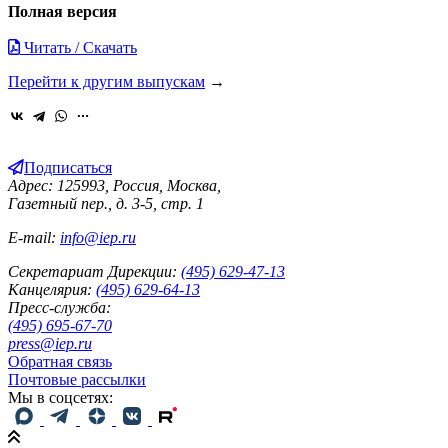
Полная версия
Читать / Скачать
Перейти к другим выпускам
→
Подписаться
Адрес: 125993, Россия, Москва,
Газетный пер., д. 3-5, стр. 1
E-mail:
info@iep.ru
Секретариат Дирекции:
(495) 629-47-13
Канцелярия:
(495) 629-64-13
Пресс-служба:
(495) 695-67-70
press@iep.ru
Обратная связь
Почтовые рассылки
Мы в соцсетях: