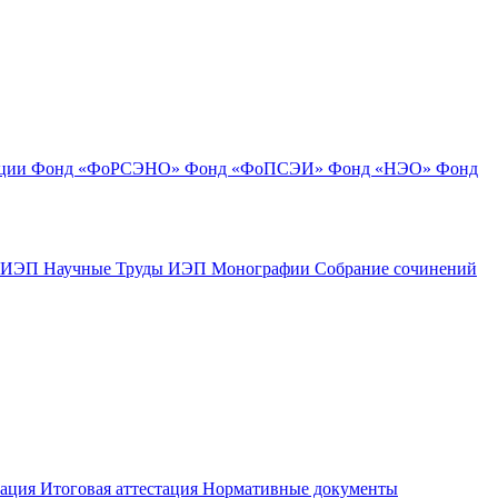
ации
Фонд «ФоРСЭНО»
Фонд «ФоПСЭИ»
Фонд «НЭО»
Фонд
к ИЭП
Научные Труды ИЭП
Монографии
Собрание сочинений
тация
Итоговая аттестация
Нормативные документы