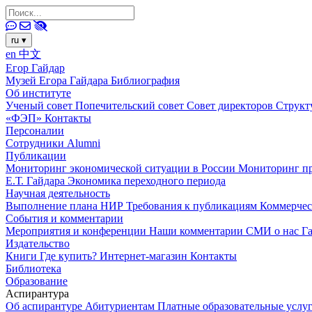
ru
▾
en
中文
Егор Гайдар
Музей Егора Гайдара
Библиография
Об институте
Ученый совет
Попечительский совет
Совет директоров
Структ
«ФЭП»
Контакты
Персоналии
Сотрудники
Alumni
Публикации
Мониторинг экономической ситуации в России
Мониторинг пр
Е.Т. Гайдара
Экономика переходного периода
Научная деятельность
Выполнение плана НИР
Требования к публикациям
Коммерчес
События и комментарии
Мероприятия и конференции
Наши комментарии
СМИ о нас
Г
Издательство
Книги
Где купить?
Интернет-магазин
Контакты
Библиотека
Образование
Аспирантура
Об аспирантуре
Абитуриентам
Платные образовательные услу