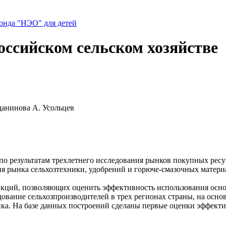
нда "НЭО" для детей
оссийском сельском хозяйстве
данинова А. Усольцев
 результатам трехлетнего исследования рынков покупных ресур
я рынка сельхозтехники, удобрений и горюче-смазочных материа
нкций, позволяющих оценить эффективность использования осно
дование сельхозпроизводителей в трех регионах страны, на ос
ка. На базе данных построений сделаны первые оценки эффекти