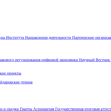
ура Института
Направления деятельности
Партнерские организ
авового регулирования цифровой экономики
Научный Вестни
кие проекты
айдаровские чтения
ги и скидки
Гранты
Аспирантам
Государственная итоговая аттес