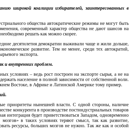
данию широкой коалиции избирателей, заинтересованных в
дустриального общества автократические режимы не могут быть
зменения, современный характер общества не дают шансов на
 необходимо решать как можно скорее.
ледние десятилетия демократии выживали чаще и жили дольше,
ономическое развитие. Тем не менее, среди тех автократий,
ырьевого экспорта.
к и внутренних проблем.
х условиях – ведь рост построен на экспорте сырья, а не на
ержать население в полной зависимости от собственной воли.
ижнем Востоке, в Африке и Латинской Америке тому пример.
ий.
вные приоритеты нынешней власти. С одной стороны, наличие
честве конкурента в производстве постиндустриальных товаров
ная интеграция будет приветствоваться Западом, одновременно
мозгов» в таких условиях теряют смысл, так как развитие,
овать ресурсы, больших мозгов не нужно. Так же как и особой