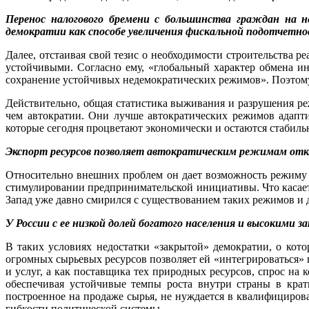
Перенос налогового бремени с большинства граждан на н
демократии как способе увеличения фискальной подотчетно
Далее, отстаивая свой тезис о необходимости строительства 
устойчивыми. Согласно ему, «глобальный характер обмена и
сохранение устойчивых недемократических режимов». Поэтому, 
Действительно, общая статистика выживания и разрушения ре
чем автократии. Они лучше автократических режимов адапти
которые сегодня процветают экономически и остаются стабиль
Экспорт ресурсов позволяет автократическим режимам откл
Относительно внешних проблем он дает возможность режиму н
стимулировании предпринимательской инициативы. Что касает
Запад уже давно смирился с существованием таких режимов и 
У России с ее низкой долей богатого населения и высокими 
В таких условиях недостатки «закрытой» демократии, о кот
огромных сырьевых ресурсов позволяет ей «интегрироваться» 
и услуг, а как поставщика тех природных ресурсов, спрос на
обеспечивая устойчивые темпы роста внутри страны в крат
построенное на продаже сырья, не нуждается в квалифицирова
гибкости политической системы.