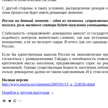
С другой стороны, в таких условиях, распределение доходов 
этим процессом будет иметь решающее значение.
Россия на данный момент – одна из немногих «управляемых
похоже, роль частного сектора будет неуклонно уменьшатьс
Стабильность «управляемой» демократии зависит от государс
подобного контроля значительно сложнее, так как источни
инициативе, а не на экспорте сырья. В итоге, как это однаж
России.
Если бы единственным шансом России на экономическое про
согласиться с размышлениями Гайдара о неизбежности появл
критической массы населения, предъявляющего спрос на ре
экономикой. Однако существующая бедность населения, небла
пользу демократии далеко не таким однозначным. И в этом осн
Полная версия
http://www.gazeta.ru/comments/2005/01/13_a_224038.shtml
Перейти к другим выпускам
→