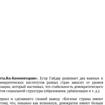
зета.Ru-Комментарии»
, Егор Гайдар развивает два важных и
мократических институтов разных стран зависит от уровня
изации, который настаивал, что стабильность демократического
ов социальной структуры (образования, урбанизации и т. д.).
териал и сделавшего схожий вывод: «Богатые страны имеют
отому, что, неважно как возникнув, демократии имеют больше