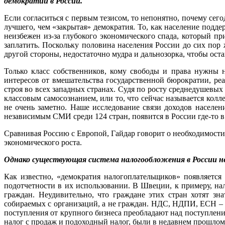
демократии в России.
Если согласиться с первым тезисом, то непонятно, почему сег
лучшего, чем «закрытая» демократия. То, как население подде
неизбежен из-за глубокого экономического спада, который п
заплатить. Поскольку половина населения России до сих пор 
другой стороны, недостаточно мудра и дальнозорка, чтобы ос
Только класс собственников, кому свободы и права нужны 
интересов от вмешательства государственной бюрократии, ре
строя во всех западных странах. Судя по росту среднедушевых 
классовым самосознанием, или то, что сейчас называется кол
не очень заметно. Наше исследование связи доходов населе
независимым СМИ среди 124 стран, появится в России где-то в 
Сравнивая Россию с Европой, Гайдар говорит о необходимости
экономического роста.
Однако существующая система налогообложения в России н
Как известно, «демократия налогоплательщиков» появляется 
подотчетности в их использовании. В Швеции, к примеру, на
граждан. Неудивительно, что граждане этих стран хотят зн
собираемых с организаций, а не граждан. НДС, НДПИ, ЕСН – 
поступления от крупного бизнеса преобладают над поступлени
налог с продаж и подоходный налог, были в недавнем прошлом