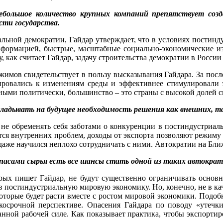
ебольшое количество крупных компаний препятствует соз
сти государства.
реальной демократии, Гайдар утверждает, что в условиях постин
нформацией, быстрые, масштабные социально-экономические и
как считает Гайдар, задачу строительства демократии в России
жимов свидетельствует в пользу высказывания Гайдара. За пос
ровались к изменениям среды и эффективнее стимулировали эк
ными политически, большинство – это страны с высокой долей с
адывать на будущее необходимость решения как внешних, та
е обременять себя заботами о конкуренции в постиндустриальны
ся внутренних проблем, доходы от экспорта позволяют режиму д
даже научился неплохо сотрудничать с ними. Автократии на Бл
запасами сырья есть все шансы стать одной из таких автократ
орых пишет Гайдар, не будут существенно ограничивать осно
в постиндустриальную мировую экономику. Но, конечно, не в ка
 которые будет расти вместе с ростом мировой экономики. Подоб
косрочной перспективе. Опасения Гайдара по поводу «утечки 
нной рабочей силе. Как показывает практика, чтобы экспортир