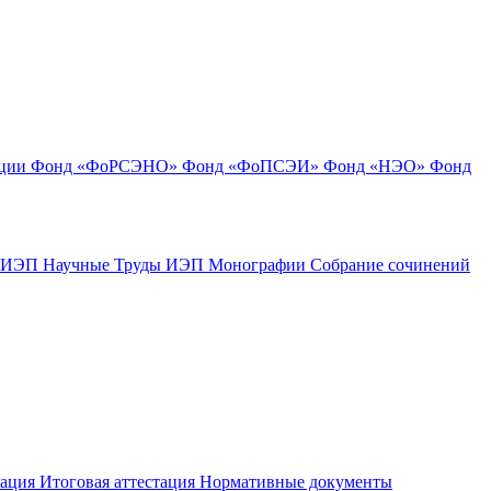
ации
Фонд «ФоРСЭНО»
Фонд «ФоПСЭИ»
Фонд «НЭО»
Фонд
к ИЭП
Научные Труды ИЭП
Монографии
Собрание сочинений
тация
Итоговая аттестация
Нормативные документы