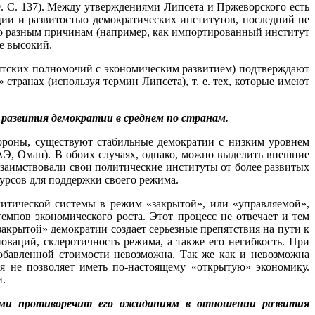
000. С. 137). Между утверждениями Липсета и Пржеворского есть
ии и развитостью демократических институтов, последний не
по разным причинам (например, как импортированный институт
е высокий.
нтских полномочий с экономическим развитием) подтверждают
ранах (используя термин Липсета), т. е. тех, которые имеют
 развития демократии в среднем по странам.
тороны, существуют стабильные демократии с низким уровнем
ОАЭ, Оман). В обоих случаях, однако, можно выделить внешние
 заимствовали свои политические институты от более развитых
урсов для поддержки своего режима.
олитической системы в режим «закрытой», или «управляемой»,
емпов экономического роста. Этот процесс не отвечает и тем
крытой» демократии создает серьезные препятствия на пути к
ваций, склеротичность режима, а также его негибкость. При
обавленной стоимости невозможна. Так же как и невозможна
я не позволяет иметь по-настоящему «открытую» экономику.
и.
ами противоречит его ожиданиям в отношении развития