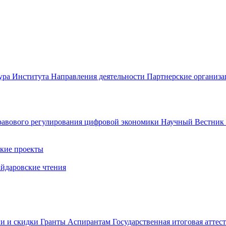
ура Института
Направления деятельности
Партнерские организ
авового регулирования цифровой экономики
Научный Вестни
кие проекты
айдаровские чтения
ги и скидки
Гранты
Аспирантам
Государственная итоговая аттес