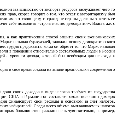
полной зависимостью от экспорта ресурсов заслуживает чего-то
их прав, скорее говорит о том, что откат к авторитаризму был
атии имеют свою цену, и граждане страны должны захотеть ее
чет себе позволить «строительство демократии». Власть же, с
ия, а как практический способ защиты своих экономических
 Маркс называл буржуазией, заложил основу демократического
е, трудно предсказать, когда он обретет то, что Маркс называл
 воли в поведении относительно состоятельных людей в России
ей с уровнем дохода, который был необходим для перехода к
.
рая в свое время создала на западе предпосылки современного
.
й доли своих доходов в виде налогов требуют от государства
анции, США и Германии он составляет около половины доходов
одня финансирует свои расходы в основном за счет налогов,
ских избирателей. Среди всего объема выплачиваемых налогов
 которым большинство граждан очень чувствительно, например,