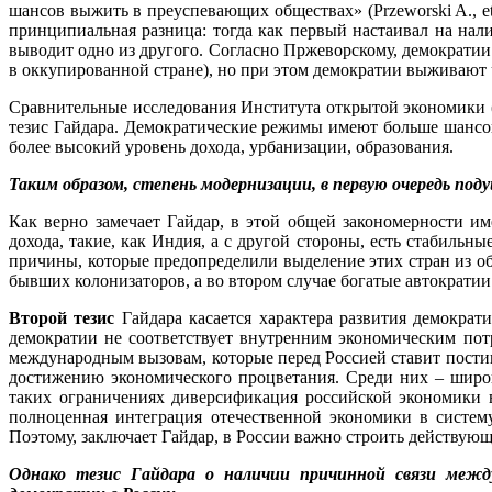
шансов выжить в преуспевающих обществах» (Przeworski A., et 
принципиальная разница: тогда как первый настаивал на на
выводит одно из другого. Согласно Пржеворскому, демократи
в оккупированной стране), но при этом демократии выживают 
Сравнительные исследования Института открытой экономики 
тезис Гайдара. Демократические режимы имеют больше шансов
более высокий уровень дохода, урбанизации, образования.
Таким образом, степень модернизации, в первую очередь по
Как верно замечает Гайдар, в этой общей закономерности и
дохода, такие, как Индия, а с другой стороны, есть стабиль
причины, которые предопределили выделение этих стран из об
бывших колонизаторов, а во втором случае богатые автократи
Второй тезис
Гайдара касается характера развития демократ
демократии не соответствует внутренним экономическим потр
международным вызовам, которые перед Россией ставит пости
достижению экономического процветания. Среди них – широк
таких ограничениях диверсификация российской экономики 
полноценная интеграция отечественной экономики в систем
Поэтому, заключает Гайдар, в России важно строить действую
Однако тезис Гайдара о наличии причинной связи меж