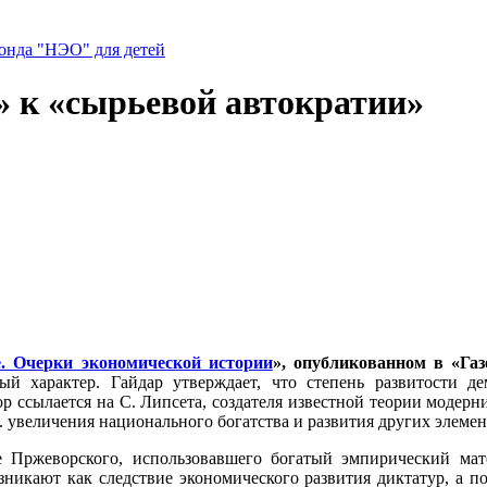
нда "НЭО" для детей
 к «сырьевой автократии»
е. Очерки экономической истории
», опубликованном в «Га
й характер. Гайдар утверждает, что степень развитости де
ор ссылается на С. Липсета, создателя известной теории модерн
 увеличения национального богатства и развития других элемент
ие Пржеворского, использовавшего богатый эмпирический ма
никают как следствие экономического развития диктатур, а п