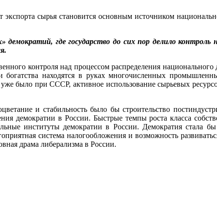
от экспорта сырья становится основным источником национально
» демократий, где государство до сих пор делило контроль
я.
твенного контроля над процессом распределения национального 
ки богатства находятся в руках многочисленных промышленн
ды уже было при СССР, активное использование сырьевых ресур
цветание и стабильность было бы строительство постиндустр
ения демократии в России. Быстрые темпы роста класса собст
альные институты демократии в России. Демократия стала б
гоприятная система налогообложения и возможность развиватьс
овная драма либерализма в России.