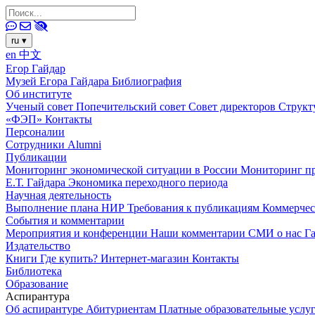
ru
▾
en
中文
Егор Гайдар
Музей Егора Гайдара
Библиография
Об институте
Ученый совет
Попечительский совет
Совет директоров
Структ
«ФЭП»
Контакты
Персоналии
Сотрудники
Alumni
Публикации
Мониторинг экономической ситуации в России
Мониторинг пр
Е.Т. Гайдара
Экономика переходного периода
Научная деятельность
Выполнение плана НИР
Требования к публикациям
Коммерчес
События и комментарии
Мероприятия и конференции
Наши комментарии
СМИ о нас
Г
Издательство
Книги
Где купить?
Интернет-магазин
Контакты
Библиотека
Образование
Аспирантура
Об аспирантуре
Абитуриентам
Платные образовательные услу