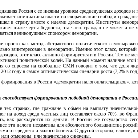
одняшняя Россия с ее низким уровнем среднедушевых доходов и 
рживает инициативы власти на сворачивание свобод и гражданск
ришел в страну вместе с идеями демократии. Институты демокр
живет ниже черты бедности, эта часть граждан не может и не хо
таваться великодушным спонсором демократии.
не просто как метод абстрактного политического самовыражен
ально заинтересован в демократии. Именно этот класс, который
доходов, этот класс активно формируется и в России. Тем не мене
лективной политической волей. На данный момент наличие этой
ния со спросом на свободные СМИ говорит о том, что доля люд
2012 году в самом оптимистическом сценарии роста (7,2% в год)
 формирования в России «демократии налогоплательщиков», кото
е способствует формированию подобной демократии в России
в тех странах, где граждане в обмен на выплату значительно
лог на доход среди частных лиц составляет около 70%, во Фр
ать, как расходуются их деньги. В России же государство сег
все эти налоги незаметны для абсолютного большинства россий
ями от среднего и малого бизнеса. С другой стороны, налоги, к
 или отменены, или значительно снижены.