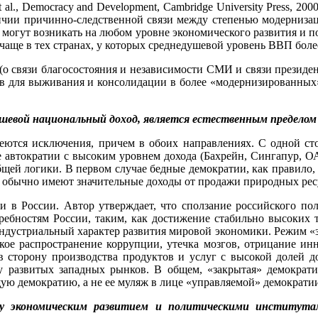
al., Democracy and Development, Cambridge University Press, 2
личии причинно-следственной связи между степенью модернизац
и могут возникать на любом уровне экономического развития и 
чаще в тех странах, у которых среднедушевой уровень ВВП боле
(о связи благосостояния и независимости СМИ и связи президе
 для выживания и консолидации в более «модернизированных» ст
душевой национальный доход, является естественным пределом
меются исключения, причем в обоих направлениях. С одной с
ные автократии с высоким уровнем дохода (Бахрейн, Сингапур, 
щей логики. В первом случае бедные демократии, как правило,
и обычно имеют значительные доходы от продажи природных рес
ии в России. Автор утверждает, что сползание российского п
ебностям России, таким, как достижение стабильно высоких т
ндустриальный характер развития мировой экономики. Режим «за
ое распространение коррупции, утечка мозгов, отрицание инно
в сторону производства продуктов и услуг с высокой долей д
у развитых западных рынков. В общем, «закрытая» демократи
щую демократию, а не ее муляж в лице «управляемой» демократи
ду экономическим развитием и политическими институт