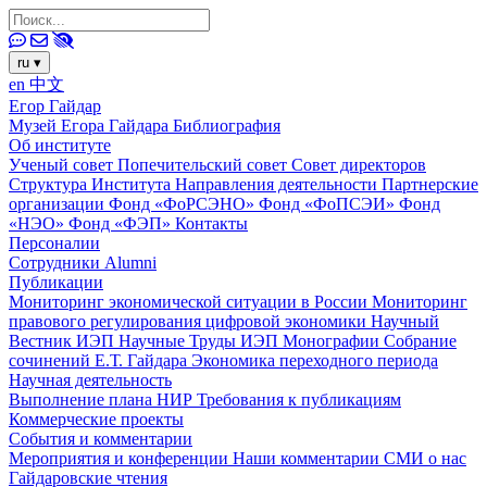
ru
▾
en
中文
Егор Гайдар
Музей Егора Гайдара
Библиография
Об институте
Ученый совет
Попечительский совет
Совет директоров
Структура Института
Направления деятельности
Партнерские
организации
Фонд «ФоРСЭНО»
Фонд «ФоПСЭИ»
Фонд
«НЭО»
Фонд «ФЭП»
Контакты
Персоналии
Сотрудники
Alumni
Публикации
Мониторинг экономической ситуации в России
Мониторинг
правового регулирования цифровой экономики
Научный
Вестник ИЭП
Научные Труды ИЭП
Монографии
Собрание
сочинений Е.Т. Гайдара
Экономика переходного периода
Научная деятельность
Выполнение плана НИР
Требования к публикациям
Коммерческие проекты
События и комментарии
Мероприятия и конференции
Наши комментарии
СМИ о нас
Гайдаровские чтения