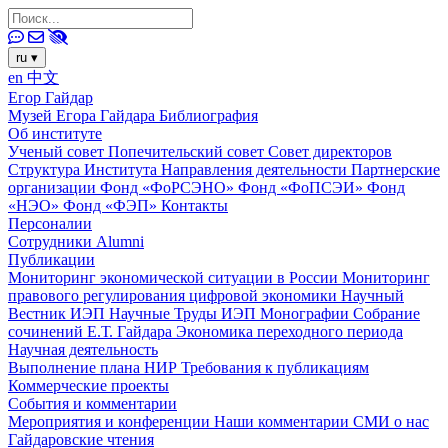
ru
▾
en
中文
Егор Гайдар
Музей Егора Гайдара
Библиография
Об институте
Ученый совет
Попечительский совет
Совет директоров
Структура Института
Направления деятельности
Партнерские
организации
Фонд «ФоРСЭНО»
Фонд «ФоПСЭИ»
Фонд
«НЭО»
Фонд «ФЭП»
Контакты
Персоналии
Сотрудники
Alumni
Публикации
Мониторинг экономической ситуации в России
Мониторинг
правового регулирования цифровой экономики
Научный
Вестник ИЭП
Научные Труды ИЭП
Монографии
Собрание
сочинений Е.Т. Гайдара
Экономика переходного периода
Научная деятельность
Выполнение плана НИР
Требования к публикациям
Коммерческие проекты
События и комментарии
Мероприятия и конференции
Наши комментарии
СМИ о нас
Гайдаровские чтения