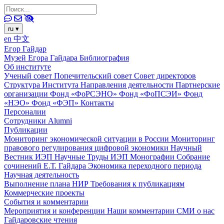
ru
▾
en
中文
Егор Гайдар
Музей Егора Гайдара
Библиография
Об институте
Ученый совет
Попечительский совет
Совет директоров
Структура Института
Направления деятельности
Партнерские
организации
Фонд «ФоРСЭНО»
Фонд «ФоПСЭИ»
Фонд
«НЭО»
Фонд «ФЭП»
Контакты
Персоналии
Сотрудники
Alumni
Публикации
Мониторинг экономической ситуации в России
Мониторинг
правового регулирования цифровой экономики
Научный
Вестник ИЭП
Научные Труды ИЭП
Монографии
Собрание
сочинений Е.Т. Гайдара
Экономика переходного периода
Научная деятельность
Выполнение плана НИР
Требования к публикациям
Коммерческие проекты
События и комментарии
Мероприятия и конференции
Наши комментарии
СМИ о нас
Гайдаровские чтения