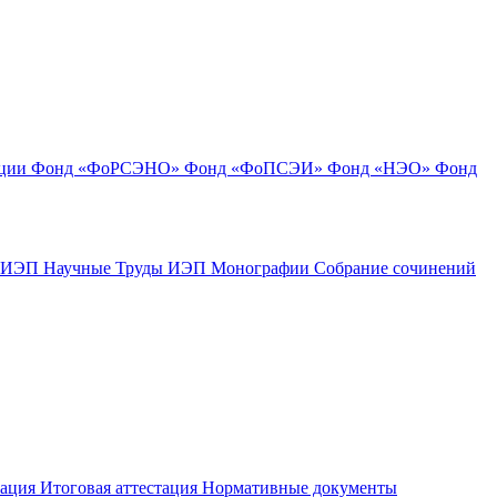
ации
Фонд «ФоРСЭНО»
Фонд «ФоПСЭИ»
Фонд «НЭО»
Фонд
к ИЭП
Научные Труды ИЭП
Монографии
Собрание сочинений
тация
Итоговая аттестация
Нормативные документы