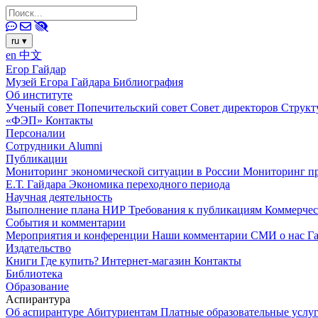
ru
▾
en
中文
Егор Гайдар
Музей Егора Гайдара
Библиография
Об институте
Ученый совет
Попечительский совет
Совет директоров
Структ
«ФЭП»
Контакты
Персоналии
Сотрудники
Alumni
Публикации
Мониторинг экономической ситуации в России
Мониторинг пр
Е.Т. Гайдара
Экономика переходного периода
Научная деятельность
Выполнение плана НИР
Требования к публикациям
Коммерчес
События и комментарии
Мероприятия и конференции
Наши комментарии
СМИ о нас
Г
Издательство
Книги
Где купить?
Интернет-магазин
Контакты
Библиотека
Образование
Аспирантура
Об аспирантуре
Абитуриентам
Платные образовательные услу