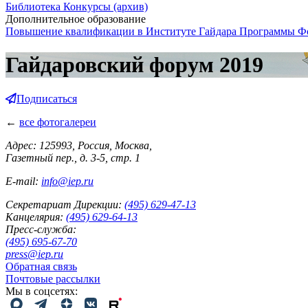
Библиотека
Конкурсы (архив)
Дополнительное образование
Повышение квалификации в Институте Гайдара
Программы Фо
Гайдаровский форум 2019
Подписаться
←
все фотогалереи
Адрес: 125993, Россия, Москва,
Газетный пер., д. 3-5, стр. 1
E-mail:
info@iep.ru
Секретариат Дирекции:
(495) 629-47-13
Канцелярия:
(495) 629-64-13
Пресс-служба:
(495) 695-67-70
press@iep.ru
Обратная связь
Почтовые рассылки
Мы в соцсетях: