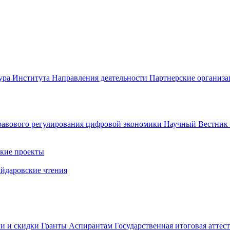
ура Института
Направления деятельности
Партнерские организ
авового регулирования цифровой экономики
Научный Вестни
кие проекты
айдаровские чтения
ги и скидки
Гранты
Аспирантам
Государственная итоговая аттес