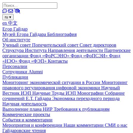
ru
▾
en
中文
Егор Гайдар
Музей Егора Гайдара
Библиография
Об институте
Ученый совет
Попечительский совет
Совет директоров
Структура Института
Направления деятельности
Партнерские
организации
Фонд «ФоРСЭНО»
Фонд «ФоПСЭИ»
Фонд
«НЭО»
Фонд «ФЭП»
Контакты
Персоналии
Сотрудники
Alumni
Публикации
Мониторинг экономической ситуации в России
Мониторинг
правового регулирования цифровой экономики
Научный
Вестник ИЭП
Научные Труды ИЭП
Монографии
Собрание
сочинений Е.Т. Гайдара
Экономика переходного периода
Научная деятельность
Выполнение плана НИР
Требования к публикациям
Коммерческие проекты
События и комментарии
Мероприятия и конференции
Наши комментарии
СМИ о нас
Гайдаровские чтения