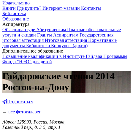
Издательство
Книги
Где купить?
Интернет-магазин
Контакты
Библиотека
Образование
Аспирантура
Об аспирантуре
Абитуриентам
Платные образовательные
услуги и скидки
Гранты
Аспирантам
Государственная
итоговая аттестация
Итоговая аттестация
Нормативные
документы
Библиотека
Конкурсы (архив)
Дополнительное образование
Повышение квалификации в Институте Гайдара
Программы
Фонда "НЭО" для детей
Гайдаровские чтения 2014 –
Ростов-на-Дону
Подписаться
←
все фотогалереи
Адрес: 125993, Россия, Москва,
Газетный пер., д. 3-5, стр. 1