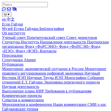
ru
▾
en
中文
Егор Гайдар
Музей Егора Гайдара
Библиография
Об институте
Ученый совет
Попечительский совет
Совет директоров
Структура Института
Направления деятельности
Партнерские
организации
Фонд «ФоРСЭНО»
Фонд «ФоПСЭИ»
Фонд
«НЭО»
Фонд «ФЭП»
Контакты
Персоналии
Сотрудники
Alumni
Публикации
Мониторинг экономической ситуации в России
Мониторинг
правового регулирования цифровой экономики
Научный
Вестник ИЭП
Научные Труды ИЭП
Монографии
Собрание
сочинений Е.Т. Гайдара
Экономика переходного периода
Научная деятельность
Выполнение плана НИР
Требования к публикациям
Коммерческие проекты
События и комментарии
Мероприятия и конференции
Наши комментарии
СМИ о нас
Гайдаровские чтения