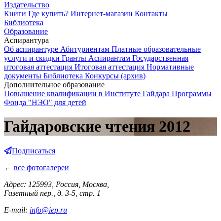
Издательство
Книги
Где купить?
Интернет-магазин
Контакты
Библиотека
Образование
Аспирантура
Об аспирантуре
Абитуриентам
Платные образовательные
услуги и скидки
Гранты
Аспирантам
Государственная
итоговая аттестация
Итоговая аттестация
Нормативные
документы
Библиотека
Конкурсы (архив)
Дополнительное образование
Повышение квалификации в Институте Гайдара
Программы
Фонда "НЭО" для детей
Гайдаровские чтения 2012
Подписаться
←
все фотогалереи
Адрес: 125993, Россия, Москва,
Газетный пер., д. 3-5, стр. 1
E-mail:
info@iep.ru