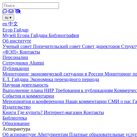
ru
▾
en
中文
Егор Гайдар
Музей Егора Гайдара
Библиография
Об институте
Ученый совет
Попечительский совет
Совет директоров
Структ
«ФЭП»
Контакты
Персоналии
Сотрудники
Alumni
Публикации
Мониторинг экономической ситуации в России
Мониторинг пр
Е.Т. Гайдара
Экономика переходного периода
Научная деятельность
Выполнение плана НИР
Требования к публикациям
Коммерчес
События и комментарии
Мероприятия и конференции
Наши комментарии
СМИ о нас
Г
Издательство
Книги
Где купить?
Интернет-магазин
Контакты
Библиотека
Образование
Аспирантура
Об аспирантуре
Абитуриентам
Платные образовательные услу