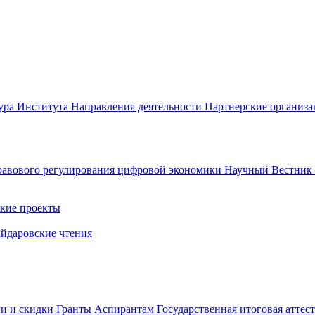
ура Института
Направления деятельности
Партнерские организ
авового регулирования цифровой экономики
Научный Вестни
кие проекты
айдаровские чтения
ги и скидки
Гранты
Аспирантам
Государственная итоговая аттес