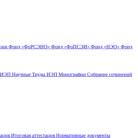
ации
Фонд «ФоРСЭНО»
Фонд «ФоПСЭИ»
Фонд «НЭО»
Фонд
к ИЭП
Научные Труды ИЭП
Монографии
Собрание сочинений
тация
Итоговая аттестация
Нормативные документы