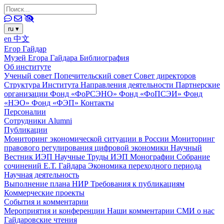
ru
▾
en
中文
Егор Гайдар
Музей Егора Гайдара
Библиография
Об институте
Ученый совет
Попечительский совет
Совет директоров
Структура Института
Направления деятельности
Партнерские
организации
Фонд «ФоРСЭНО»
Фонд «ФоПСЭИ»
Фонд
«НЭО»
Фонд «ФЭП»
Контакты
Персоналии
Сотрудники
Alumni
Публикации
Мониторинг экономической ситуации в России
Мониторинг
правового регулирования цифровой экономики
Научный
Вестник ИЭП
Научные Труды ИЭП
Монографии
Собрание
сочинений Е.Т. Гайдара
Экономика переходного периода
Научная деятельность
Выполнение плана НИР
Требования к публикациям
Коммерческие проекты
События и комментарии
Мероприятия и конференции
Наши комментарии
СМИ о нас
Гайдаровские чтения