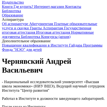
Издательство
Книги
Где купить?
Интернет-магазин
Контакты
Библиотека
Образование
Аспирантура
Об аспирантуре
Абитуриентам
Платные образовательные
услуги и скидки
Гранты
Аспирантам
Государственная
итоговая аттестация
Итоговая аттестация
Нормативные
документы
Библиотека
Конкурсы (архив)
Дополнительное образование
Повышение квалификации в Институте Гайдара
Программы
Фонда "НЭО" для детей
Чернявский Андрей
Васильевич
- Национальный исследовательский университет «Высшая
школа экономики» (НИУ ВШЭ), Ведущий научный сотрудник
Института "Центр развития"
Работал в Институте в должности заведующего лабораторией.
После ухода из Института: