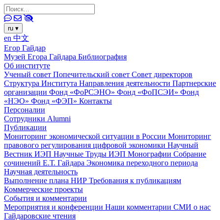
ru
▾
en
中文
Егор Гайдар
Музей Егора Гайдара
Библиография
Об институте
Ученый совет
Попечительский совет
Совет директоров
Структура Института
Направления деятельности
Партнерские
организации
Фонд «ФоРСЭНО»
Фонд «ФоПСЭИ»
Фонд
«НЭО»
Фонд «ФЭП»
Контакты
Персоналии
Сотрудники
Alumni
Публикации
Мониторинг экономической ситуации в России
Мониторинг
правового регулирования цифровой экономики
Научный
Вестник ИЭП
Научные Труды ИЭП
Монографии
Собрание
сочинений Е.Т. Гайдара
Экономика переходного периода
Научная деятельность
Выполнение плана НИР
Требования к публикациям
Коммерческие проекты
События и комментарии
Мероприятия и конференции
Наши комментарии
СМИ о нас
Гайдаровские чтения