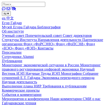
ru
▾
en
中文
Егор Гайдар
Музей Егора Гайдара
Библиография
Об институте
Ученый совет
Попечительский совет
Совет директоров
Структура Института
Направления деятельности
Партнерские
организации
Фонд «ФоРСЭНО»
Фонд «ФоПСЭИ»
Фонд
«НЭО»
Фонд «ФЭП»
Контакты
Персоналии
Сотрудники
Alumni
Публикации
Мониторинг экономической ситуации в России
Мониторинг
правового регулирования цифровой экономики
Научный
Вестник ИЭП
Научные Труды ИЭП
Монографии
Собрание
сочинений Е.Т. Гайдара
Экономика переходного периода
Научная деятельность
Выполнение плана НИР
Требования к публикациям
Коммерческие проекты
События и комментарии
Мероприятия и конференции
Наши комментарии
СМИ о нас
Гайдаровские чтения