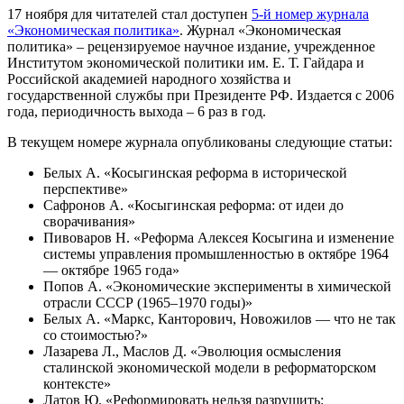
17 ноября для читателей стал доступен
5-й номер журнала
«Экономическая политика»
. Журнал «Экономическая
политика» – рецензируемое научное издание, учрежденное
Институтом экономической политики им. Е. Т. Гайдара и
Российской академией народного хозяйства и
государственной службы при Президенте РФ. Издается с 2006
года, периодичность выхода – 6 раз в год.
В текущем номере журнала опубликованы следующие статьи:
Белых А. «Косыгинская реформа в исторической
перспективе»
Сафронов А. «Косыгинская реформа: от идеи до
сворачивания»
Пивоваров Н. «Реформа Алексея Косыгина и изменение
системы управления промышленностью в октябре 1964
— октябре 1965 года»
Попов А. «Экономические эксперименты в химической
отрасли СССР (1965–1970 годы)»
Белых А. «Маркс, Канторович, Новожилов — что не так
со стоимостью?»
Лазарева Л., Маслов Д. «Эволюция осмысления
сталинской экономической модели в реформаторском
контексте»
Латов Ю. «Реформировать нельзя разрушить: