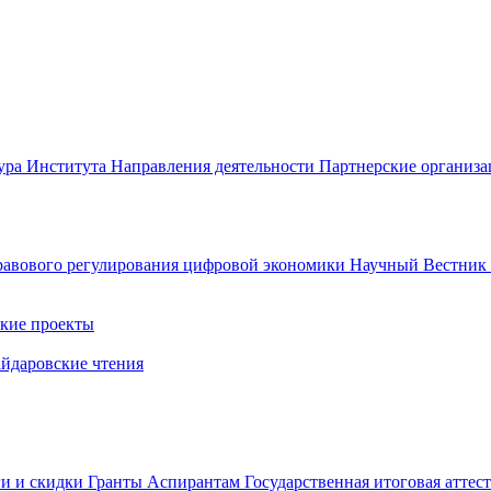
ура Института
Направления деятельности
Партнерские организ
авового регулирования цифровой экономики
Научный Вестни
кие проекты
айдаровские чтения
ги и скидки
Гранты
Аспирантам
Государственная итоговая аттес