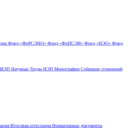
ации
Фонд «ФоРСЭНО»
Фонд «ФоПСЭИ»
Фонд «НЭО»
Фонд
к ИЭП
Научные Труды ИЭП
Монографии
Собрание сочинений
тация
Итоговая аттестация
Нормативные документы