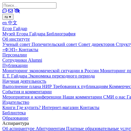
ru
▾
en
中文
Егор Гайдар
Музей Егора Гайдара
Библиография
Об институте
Ученый совет
Попечительский совет
Совет директоров
Структ
«ФЭП»
Контакты
Персоналии
Сотрудники
Alumni
Публикации
Мониторинг экономической ситуации в России
Мониторинг пр
Е.Т. Гайдара
Экономика переходного периода
Научная деятельность
Выполнение плана НИР
Требования к публикациям
Коммерчес
События и комментарии
Мероприятия и конференции
Наши комментарии
СМИ о нас
Г
Издательство
Книги
Где купить?
Интернет-магазин
Контакты
Библиотека
Образование
Аспирантура
Об аспирантуре
Абитуриентам
Платные образовательные услу