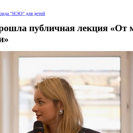
нда "НЭО" для детей
рошла публичная лекция «От м
и»