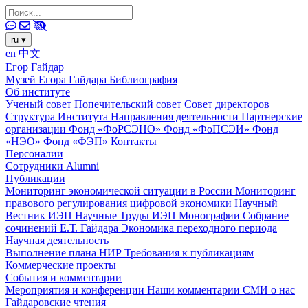
ru
▾
en
中文
Егор Гайдар
Музей Егора Гайдара
Библиография
Об институте
Ученый совет
Попечительский совет
Совет директоров
Структура Института
Направления деятельности
Партнерские
организации
Фонд «ФоРСЭНО»
Фонд «ФоПСЭИ»
Фонд
«НЭО»
Фонд «ФЭП»
Контакты
Персоналии
Сотрудники
Alumni
Публикации
Мониторинг экономической ситуации в России
Мониторинг
правового регулирования цифровой экономики
Научный
Вестник ИЭП
Научные Труды ИЭП
Монографии
Собрание
сочинений Е.Т. Гайдара
Экономика переходного периода
Научная деятельность
Выполнение плана НИР
Требования к публикациям
Коммерческие проекты
События и комментарии
Мероприятия и конференции
Наши комментарии
СМИ о нас
Гайдаровские чтения