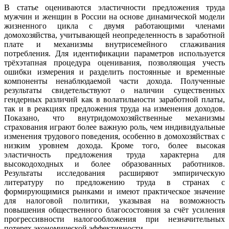
В статье оцениваются эластичности предложения труда
мужчин и женщин в России на основе динамической модели
жизненного цикла с двумя работающими членами
домохозяйства, учитывающей неопределенность в заработной
плате и механизмы внутрисемейного сглаживания
потребления. Для идентификации параметров используется
трёхэтапная процедура оценивания, позволяющая учесть
ошибки измерения и разделить постоянные и временные
компоненты ненаблюдаемой части дохода. Полученные
результаты свидетельствуют о наличии существенных
гендерных различий как в волатильности заработной платы,
так и в реакциях предложения труда на изменения доходов.
Показано, что внутридомохозяйственные механизмы
страхования играют более важную роль, чем индивидуальные
изменения трудового поведения, особенно в домохозяйствах с
низким уровнем дохода. Кроме того, более высокая
эластичность предложения труда характерна для
высокодоходных и более образованных работников.
Результаты исследования расширяют эмпирическую
литературу по предложению труда в странах с
формирующимися рынками и имеют практическое значение
для налоговой политики, указывая на возможность
повышения общественного благосостояния за счёт усиления
прогрессивности налогообложения при незначительных
потерях экономической эффективности.