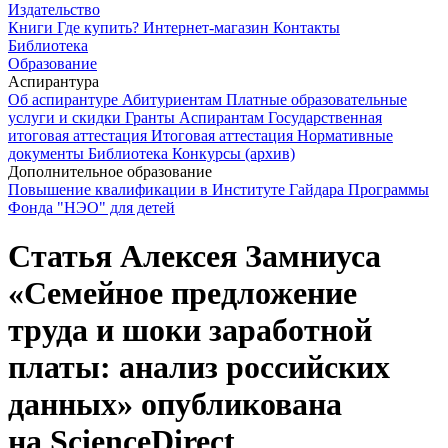
Издательство
Книги
Где купить?
Интернет-магазин
Контакты
Библиотека
Образование
Аспирантура
Об аспирантуре
Абитуриентам
Платные образовательные
услуги и скидки
Гранты
Аспирантам
Государственная
итоговая аттестация
Итоговая аттестация
Нормативные
документы
Библиотека
Конкурсы (архив)
Дополнительное образование
Повышение квалификации в Институте Гайдара
Программы
Фонда "НЭО" для детей
Статья Алексея Замниуса
«Семейное предложение
труда и шоки заработной
платы: анализ российских
данных» опубликована
на ScienceDirect