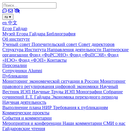
ru
▾
en
中文
Егор Гайдар
Музей Егора Гайдара
Библиография
Об институте
Ученый совет
Попечительский совет
Совет директоров
Структура Института
Направления деятельности
Партнерские
организации
Фонд «ФоРСЭНО»
Фонд «ФоПСЭИ»
Фонд
«НЭО»
Фонд «ФЭП»
Контакты
Персоналии
Сотрудники
Alumni
Публикации
Мониторинг экономической ситуации в России
Мониторинг
правового регулирования цифровой экономики
Научный
Вестник ИЭП
Научные Труды ИЭП
Монографии
Собрание
сочинений Е.Т. Гайдара
Экономика переходного периода
Научная деятельность
Выполнение плана НИР
Требования к публикациям
Коммерческие проекты
События и комментарии
Мероприятия и конференции
Наши комментарии
СМИ о нас
Гайдаровские чтения