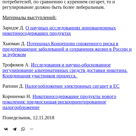
потребителей, по сравнению с курением сигарет, то и
регулирование должно быть более либеральным.
Материалы выступлений:
Заридзе Д.
О научных исследованиях инновационных
никотиносодержащих продуктах
Хьюман Д.
Потенциал Концепции сниженного риска в
предотвращение заболеваний и сохранения жизни в России и
за рубежом
Трофимов А.
Исследования и научно-обоснованное
регулирование альтернативных средств доставки никотина.
Координация участников процесса.
Рапони Д.
Налогообложение электронных сигарет в ЕС
Корниенко Н.
Никотиносодержащие продукты нового
поколения: предвосхищая рискоориентированное
налогообложение
Понедельник, 12.11.2018