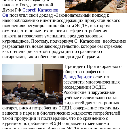
налогам Государственной
Думы РФ
Сергей Катасонов.
Он
посвятил свой доклад «Законодательный подход к
налогообложению никотиносодержащих продуктов нового
поколения» регулированию оборота ЭСДН, в котором
отметил, что новые технологии в сфере потребления
никотина позволяют уменьшить вред для здоровья
курильщиков. Поэтому, подчеркнул С. Катасонов, необходимо
разрабатывать новое законодательство, которое бы отражало
как степень риска этой продукции по сравнению с
сигаретами, так и обеспечивало доходы бюджета.
Президент Противоракового
общества профессор
Давид Заридзе
осветил
результаты многочисленных
исследований ЭСДН.
Российские и зарубежные
учёные исследовали состав
жидкостей для электронных
сигарет, риски потребления ЭСДН, содержание токсичных
веществ в паре и в биологических жидкостях потребителей
такой продукции и подтвердили, что по сравнению с
курением потребление ЭСДН сопряжено с меньшими
рисками для здоровья. Аэрозоль ЭСДН имеет пониженную