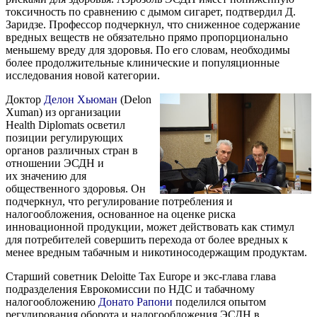
токсичность по сравнению с дымом сигарет, подтвердил Д.
Заридзе. Профессор подчеркнул, что сниженное содержание
вредных веществ не обязательно прямо пропорционально
меньшему вреду для здоровья. По его словам, необходимы
более продолжительные клинические и популяционные
исследования новой категории.
Доктор
Делон Хьюман
(Delon
Xuman) из организации
Health Diplomats осветил
позиции регулирующих
органов различных стран в
отношении ЭСДН и
их значению для
общественного здоровья. Он
подчеркнул, что регулирование потребления и
налогообложения, основанное на оценке риска
инновационной продукции, может действовать как стимул
для потребителей совершить перехода от более вредных к
менее вредным табачным и никотиносодержащим продуктам.
Старший советник Deloitte Tax Europe и экс-глава глава
подразделения Еврокомиссии по НДС и табачному
налогообложению
Донато Рапони
поделился опытом
регулирования оборота и налогообложения ЭСДН в