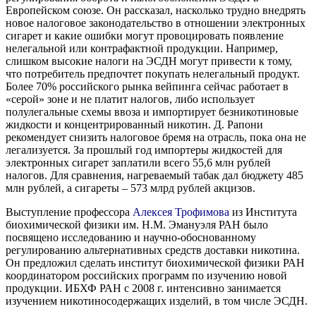
Европейском союзе. Он рассказал, насколько трудно внедрять
новое налоговое законодательство в отношении электронных
сигарет и какие ошибки могут провоцировать появление
нелегальной или контрафактной продукции. Например,
слишком высокие налоги на ЭСДН могут привести к тому,
что потребитель предпочтет покупать нелегальный продукт.
Более 70% российского рынка вейпинга сейчас работает в
«серой» зоне и не платит налогов, либо использует
полулегальные схемы ввоза и импортирует безникотиновые
жидкости и концентрированный никотин. Д. Рапони
рекомендует снизить налоговое бремя на отрасль, пока она не
легализуется. За прошлый год импортеры жидкостей для
электронных сигарет заплатили всего 55,6 млн рублей
налогов. Для сравнения, нагреваемый табак дал бюджету 485
млн рублей, а сигареты – 573 млрд рублей акцизов.
Выступление профессора
Алексея Трофимова
из Института
биохимической физики им. Н.М. Эмануэля РАН было
посвящено исследованию и научно-обоснованному
регулированию альтернативных средств доставки никотина.
Он предложил сделать институт биохимической физики РАН
координатором российских программ по изучению новой
продукции. ИБХФ РАН с 2008 г. интенсивно занимается
изучением никотиносодержащих изделий, в том числе ЭСДН.