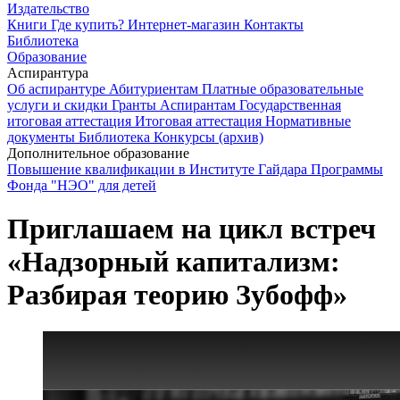
Издательство
Книги
Где купить?
Интернет-магазин
Контакты
Библиотека
Образование
Аспирантура
Об аспирантуре
Абитуриентам
Платные образовательные
услуги и скидки
Гранты
Аспирантам
Государственная
итоговая аттестация
Итоговая аттестация
Нормативные
документы
Библиотека
Конкурсы (архив)
Дополнительное образование
Повышение квалификации в Институте Гайдара
Программы
Фонда "НЭО" для детей
Приглашаем на цикл встреч
«Надзорный капитализм:
Разбирая теорию Зубофф»