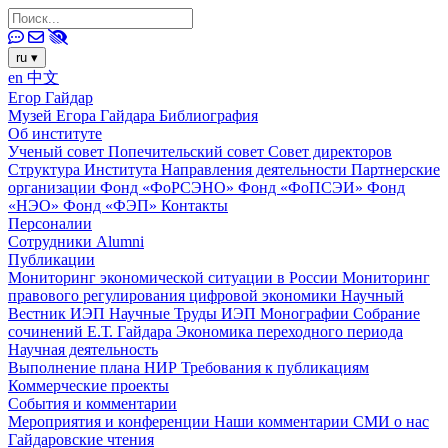
ru
▾
en
中文
Егор Гайдар
Музей Егора Гайдара
Библиография
Об институте
Ученый совет
Попечительский совет
Совет директоров
Структура Института
Направления деятельности
Партнерские
организации
Фонд «ФоРСЭНО»
Фонд «ФоПСЭИ»
Фонд
«НЭО»
Фонд «ФЭП»
Контакты
Персоналии
Сотрудники
Alumni
Публикации
Мониторинг экономической ситуации в России
Мониторинг
правового регулирования цифровой экономики
Научный
Вестник ИЭП
Научные Труды ИЭП
Монографии
Собрание
сочинений Е.Т. Гайдара
Экономика переходного периода
Научная деятельность
Выполнение плана НИР
Требования к публикациям
Коммерческие проекты
События и комментарии
Мероприятия и конференции
Наши комментарии
СМИ о нас
Гайдаровские чтения