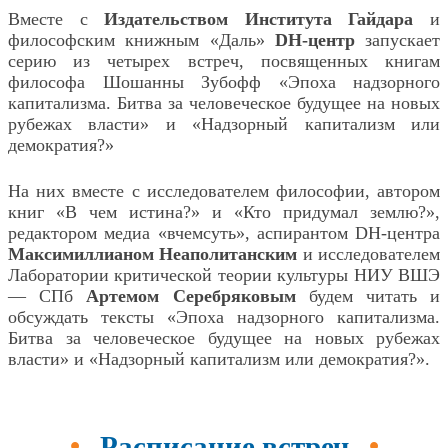
Вместе с
Издательством Института Гайдара
и
философским книжным «Даль»
DH-центр
запускает
серию из четырех встреч, посвященных книгам
философа Шошанны Зубофф «Эпоха надзорного
капитализма. Битва за человеческое будущее на новых
рубежах власти» и «Надзорный капитализм или
демократия?»
На них вместе с исследователем философии, автором
книг «В чем истина?» и «Кто придумал землю?»,
редактором медиа «вчемсуть», аспирантом DH-центра
Максимиллианом Неаполитанским
и исследователем
Лаборатории критической теории культуры НИУ ВШЭ
— СПб
Артемом Серебряковым
будем читать и
обсуждать тексты «Эпоха надзорного капитализма.
Битва за человеческое будущее на новых рубежах
власти» и «Надзорный капитализм или демократия?».
Расписание встреч