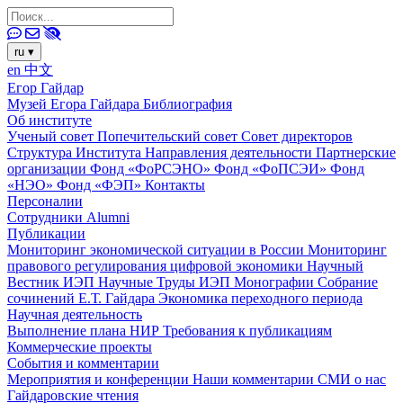
ru
▾
en
中文
Егор Гайдар
Музей Егора Гайдара
Библиография
Об институте
Ученый совет
Попечительский совет
Совет директоров
Структура Института
Направления деятельности
Партнерские
организации
Фонд «ФоРСЭНО»
Фонд «ФоПСЭИ»
Фонд
«НЭО»
Фонд «ФЭП»
Контакты
Персоналии
Сотрудники
Alumni
Публикации
Мониторинг экономической ситуации в России
Мониторинг
правового регулирования цифровой экономики
Научный
Вестник ИЭП
Научные Труды ИЭП
Монографии
Собрание
сочинений Е.Т. Гайдара
Экономика переходного периода
Научная деятельность
Выполнение плана НИР
Требования к публикациям
Коммерческие проекты
События и комментарии
Мероприятия и конференции
Наши комментарии
СМИ о нас
Гайдаровские чтения