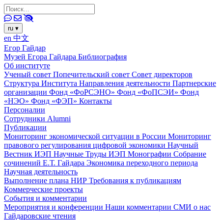
ru
▾
en
中文
Егор Гайдар
Музей Егора Гайдара
Библиография
Об институте
Ученый совет
Попечительский совет
Совет директоров
Структура Института
Направления деятельности
Партнерские
организации
Фонд «ФоРСЭНО»
Фонд «ФоПСЭИ»
Фонд
«НЭО»
Фонд «ФЭП»
Контакты
Персоналии
Сотрудники
Alumni
Публикации
Мониторинг экономической ситуации в России
Мониторинг
правового регулирования цифровой экономики
Научный
Вестник ИЭП
Научные Труды ИЭП
Монографии
Собрание
сочинений Е.Т. Гайдара
Экономика переходного периода
Научная деятельность
Выполнение плана НИР
Требования к публикациям
Коммерческие проекты
События и комментарии
Мероприятия и конференции
Наши комментарии
СМИ о нас
Гайдаровские чтения