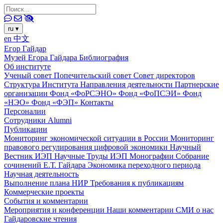
ru
▾
en
中文
Егор Гайдар
Музей Егора Гайдара
Библиография
Об институте
Ученый совет
Попечительский совет
Совет директоров
Структура Института
Направления деятельности
Партнерские
организации
Фонд «ФоРСЭНО»
Фонд «ФоПСЭИ»
Фонд
«НЭО»
Фонд «ФЭП»
Контакты
Персоналии
Сотрудники
Alumni
Публикации
Мониторинг экономической ситуации в России
Мониторинг
правового регулирования цифровой экономики
Научный
Вестник ИЭП
Научные Труды ИЭП
Монографии
Собрание
сочинений Е.Т. Гайдара
Экономика переходного периода
Научная деятельность
Выполнение плана НИР
Требования к публикациям
Коммерческие проекты
События и комментарии
Мероприятия и конференции
Наши комментарии
СМИ о нас
Гайдаровские чтения