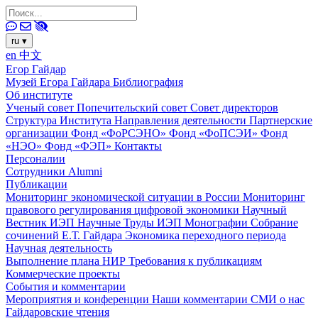
ru
▾
en
中文
Егор Гайдар
Музей Егора Гайдара
Библиография
Об институте
Ученый совет
Попечительский совет
Совет директоров
Структура Института
Направления деятельности
Партнерские
организации
Фонд «ФоРСЭНО»
Фонд «ФоПСЭИ»
Фонд
«НЭО»
Фонд «ФЭП»
Контакты
Персоналии
Сотрудники
Alumni
Публикации
Мониторинг экономической ситуации в России
Мониторинг
правового регулирования цифровой экономики
Научный
Вестник ИЭП
Научные Труды ИЭП
Монографии
Собрание
сочинений Е.Т. Гайдара
Экономика переходного периода
Научная деятельность
Выполнение плана НИР
Требования к публикациям
Коммерческие проекты
События и комментарии
Мероприятия и конференции
Наши комментарии
СМИ о нас
Гайдаровские чтения