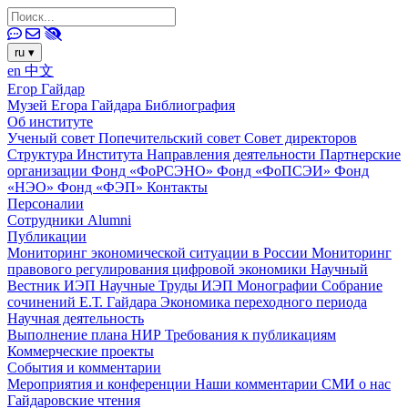
ru
▾
en
中文
Егор Гайдар
Музей Егора Гайдара
Библиография
Об институте
Ученый совет
Попечительский совет
Совет директоров
Структура Института
Направления деятельности
Партнерские
организации
Фонд «ФоРСЭНО»
Фонд «ФоПСЭИ»
Фонд
«НЭО»
Фонд «ФЭП»
Контакты
Персоналии
Сотрудники
Alumni
Публикации
Мониторинг экономической ситуации в России
Мониторинг
правового регулирования цифровой экономики
Научный
Вестник ИЭП
Научные Труды ИЭП
Монографии
Собрание
сочинений Е.Т. Гайдара
Экономика переходного периода
Научная деятельность
Выполнение плана НИР
Требования к публикациям
Коммерческие проекты
События и комментарии
Мероприятия и конференции
Наши комментарии
СМИ о нас
Гайдаровские чтения