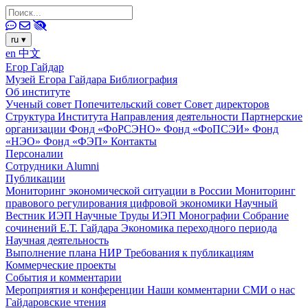
ru
▾
en
中文
Егор Гайдар
Музей Егора Гайдара
Библиография
Об институте
Ученый совет
Попечительский совет
Совет директоров
Структура Института
Направления деятельности
Партнерские
организации
Фонд «ФоРСЭНО»
Фонд «ФоПСЭИ»
Фонд
«НЭО»
Фонд «ФЭП»
Контакты
Персоналии
Сотрудники
Alumni
Публикации
Мониторинг экономической ситуации в России
Мониторинг
правового регулирования цифровой экономики
Научный
Вестник ИЭП
Научные Труды ИЭП
Монографии
Собрание
сочинений Е.Т. Гайдара
Экономика переходного периода
Научная деятельность
Выполнение плана НИР
Требования к публикациям
Коммерческие проекты
События и комментарии
Мероприятия и конференции
Наши комментарии
СМИ о нас
Гайдаровские чтения