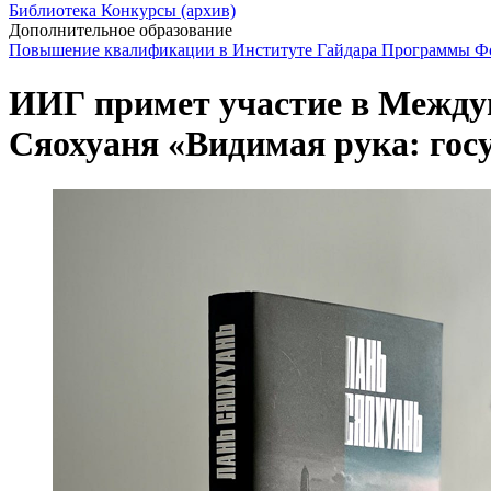
Библиотека
Конкурсы (архив)
Дополнительное образование
Повышение квалификации в Институте Гайдара
Программы Фо
ИИГ примет участие в Междуна
Сяохуаня «Видимая рука: госу