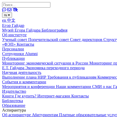
ru
▾
en
中文
Егор Гайдар
Музей Егора Гайдара
Библиография
Об институте
Ученый совет
Попечительский совет
Совет директоров
Структ
«ФЭП»
Контакты
Персоналии
Сотрудники
Alumni
Публикации
Мониторинг экономической ситуации в России
Мониторинг пр
Е.Т. Гайдара
Экономика переходного периода
Научная деятельность
Выполнение плана НИР
Требования к публикациям
Коммерчес
События и комментарии
Мероприятия и конференции
Наши комментарии
СМИ о нас
Г
Издательство
Книги
Где купить?
Интернет-магазин
Контакты
Библиотека
Образование
Аспирантура
Об аспирантуре
Абитуриентам
Платные образовательные услу