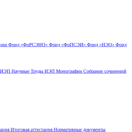
ации
Фонд «ФоРСЭНО»
Фонд «ФоПСЭИ»
Фонд «НЭО»
Фонд
к ИЭП
Научные Труды ИЭП
Монографии
Собрание сочинений
тация
Итоговая аттестация
Нормативные документы