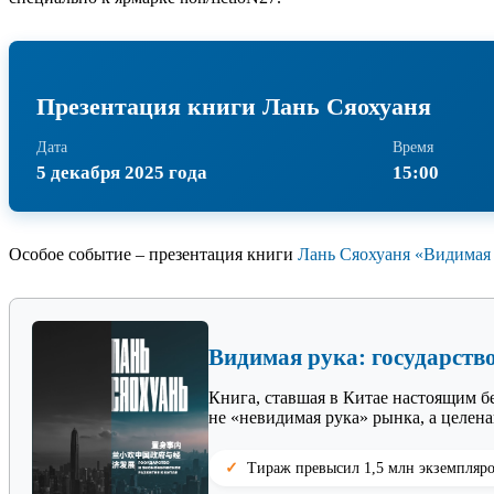
Презентация книги Лань Сяохуаня
Дата
Время
5 декабря 2025 года
15:00
Особое событие – презентация книги
Лань Сяохуаня «Видимая 
Видимая рука: государство
Книга, ставшая в Китае настоящим б
не «невидимая рука» рынка, а целена
Тираж превысил 1,5 млн экземпляр