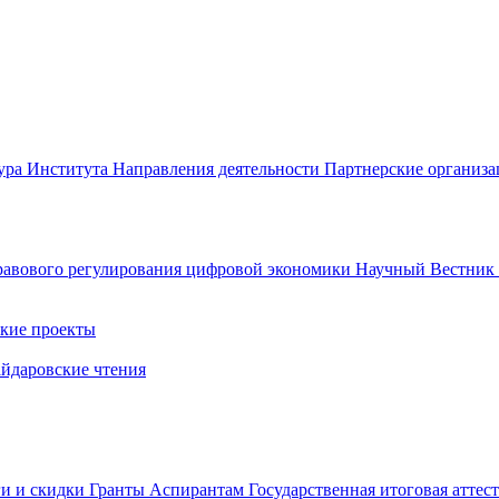
ура Института
Направления деятельности
Партнерские организ
авового регулирования цифровой экономики
Научный Вестни
кие проекты
айдаровские чтения
ги и скидки
Гранты
Аспирантам
Государственная итоговая аттес