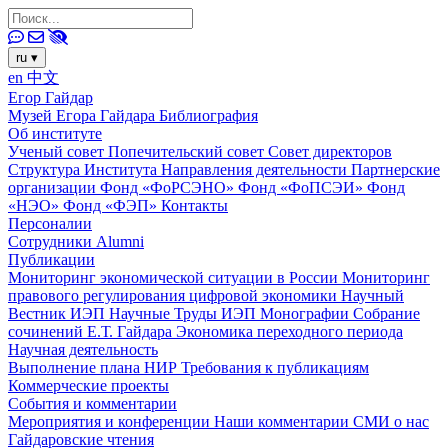
ru
▾
en
中文
Егор Гайдар
Музей Егора Гайдара
Библиография
Об институте
Ученый совет
Попечительский совет
Совет директоров
Структура Института
Направления деятельности
Партнерские
организации
Фонд «ФоРСЭНО»
Фонд «ФоПСЭИ»
Фонд
«НЭО»
Фонд «ФЭП»
Контакты
Персоналии
Сотрудники
Alumni
Публикации
Мониторинг экономической ситуации в России
Мониторинг
правового регулирования цифровой экономики
Научный
Вестник ИЭП
Научные Труды ИЭП
Монографии
Собрание
сочинений Е.Т. Гайдара
Экономика переходного периода
Научная деятельность
Выполнение плана НИР
Требования к публикациям
Коммерческие проекты
События и комментарии
Мероприятия и конференции
Наши комментарии
СМИ о нас
Гайдаровские чтения