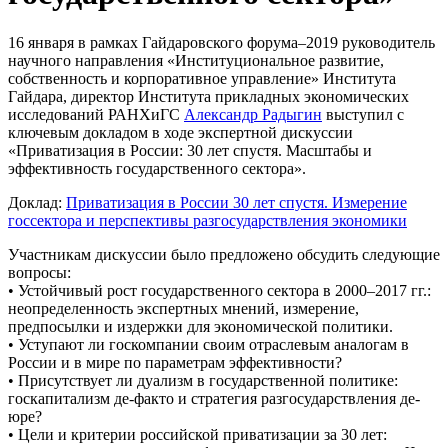
16 января в рамках Гайдаровского форума–2019 руководитель
научного направления «Институциональное развитие,
собственность и корпоративное управление» Института
Гайдара, директор Института прикладных экономических
исследований РАНХиГС
Александр Радыгин
выступил с
ключевым докладом в ходе экспертной дискуссии
«Приватизация в России: 30 лет спустя. Масштабы и
эффективность государственного сектора».
Доклад:
Приватизация в России 30 лет спустя. Измерение
госсектора и перспективы разгосударствления экономики
Участникам дискуссии было предложено обсудить следующие
вопросы:
• Устойчивый рост государственного сектора в 2000–2017 гг.:
неопределенность экспертных мнений, измерение,
предпосылки и издержки для экономической политики.
• Уступают ли госкомпании своим отраслевым аналогам в
России и в мире по параметрам эффективности?
• Присутствует ли дуализм в государственной политике:
госкапитализм де-факто и стратегия разгосударствления де-
юре?
• Цели и критерии российской приватизации за 30 лет: