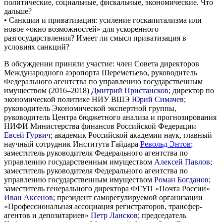
политические, социальные, фискальные, экономические. Что
дальше?
• Санкции и приватизация: усиление госкапитализма или
новое «окно возможностей» для ускоренного
разгосударствления? Имеет ли смысл приватизация в
условиях санкций?
В обсуждении приняли участие: член Совета директоров
Международного аэропорта Шереметьево, руководитель
Федерального агентства по управлению государственным
имуществом (2016–2018)
Дмитрий Пристансков
; директор по
экономической политике НИУ ВШЭ
Юрий Симачев
;
руководитель Экономической экспертной группы,
руководитель Центра бюджетного анализа и прогнозирования
НИФИ Министерства финансов Российской Федерации
Евсей Гурвич
; академик Российской академии наук, главный
научный сотрудник Института Гайдара
Револьд Энтов
;
заместитель руководителя Федерального агентства по
управлению государственным имуществом
Алексей Павлов
;
заместитель руководителя Федерального агентства по
управлению государственным имуществом
Роман Богданов
;
заместитель генерального директора ФГУП «Почта России»
Иван Аксенов
; президент саморегулируемой организации
«Профессиональная ассоциация регистраторов, трансфер-
агентов и депозитариев»
Петр Лансков
; председатель