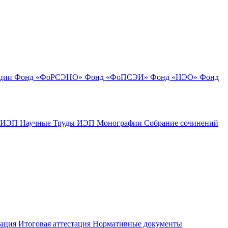
ации
Фонд «ФоРСЭНО»
Фонд «ФоПСЭИ»
Фонд «НЭО»
Фонд
к ИЭП
Научные Труды ИЭП
Монографии
Собрание сочинений
тация
Итоговая аттестация
Нормативные документы