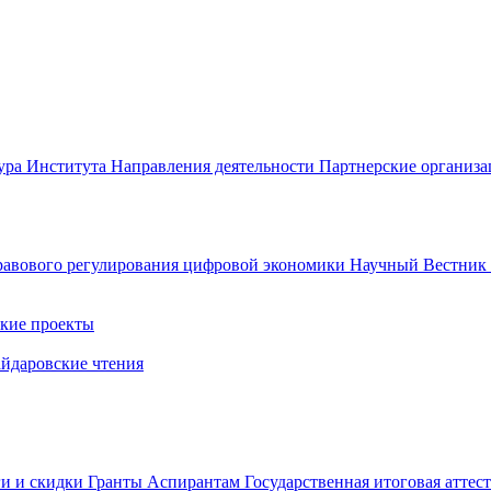
ура Института
Направления деятельности
Партнерские организ
авового регулирования цифровой экономики
Научный Вестни
кие проекты
айдаровские чтения
ги и скидки
Гранты
Аспирантам
Государственная итоговая аттес