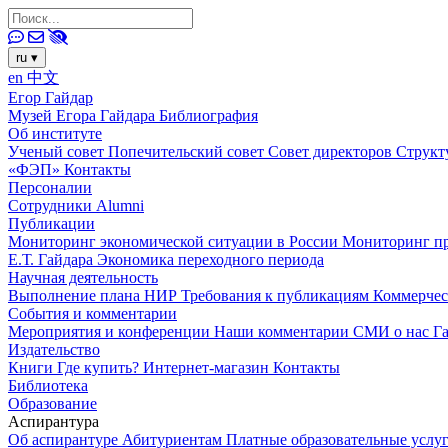
ru
▾
en
中文
Егор Гайдар
Музей Егора Гайдара
Библиография
Об институте
Ученый совет
Попечительский совет
Совет директоров
Структ
«ФЭП»
Контакты
Персоналии
Сотрудники
Alumni
Публикации
Мониторинг экономической ситуации в России
Мониторинг пр
Е.Т. Гайдара
Экономика переходного периода
Научная деятельность
Выполнение плана НИР
Требования к публикациям
Коммерчес
События и комментарии
Мероприятия и конференции
Наши комментарии
СМИ о нас
Г
Издательство
Книги
Где купить?
Интернет-магазин
Контакты
Библиотека
Образование
Аспирантура
Об аспирантуре
Абитуриентам
Платные образовательные услу