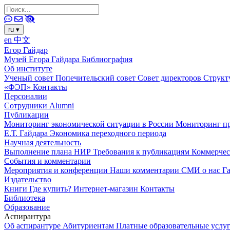
ru
▾
en
中文
Егор Гайдар
Музей Егора Гайдара
Библиография
Об институте
Ученый совет
Попечительский совет
Совет директоров
Структ
«ФЭП»
Контакты
Персоналии
Сотрудники
Alumni
Публикации
Мониторинг экономической ситуации в России
Мониторинг пр
Е.Т. Гайдара
Экономика переходного периода
Научная деятельность
Выполнение плана НИР
Требования к публикациям
Коммерчес
События и комментарии
Мероприятия и конференции
Наши комментарии
СМИ о нас
Г
Издательство
Книги
Где купить?
Интернет-магазин
Контакты
Библиотека
Образование
Аспирантура
Об аспирантуре
Абитуриентам
Платные образовательные услу