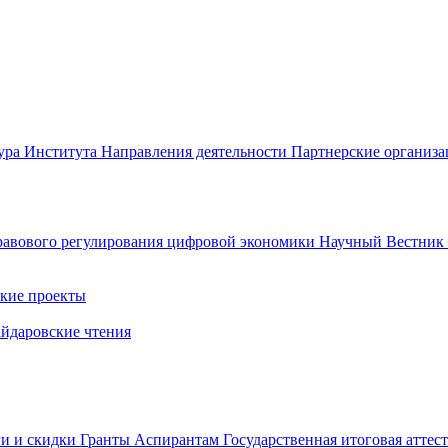
ура Института
Направления деятельности
Партнерские организ
авового регулирования цифровой экономики
Научный Вестни
кие проекты
айдаровские чтения
ги и скидки
Гранты
Аспирантам
Государственная итоговая аттес