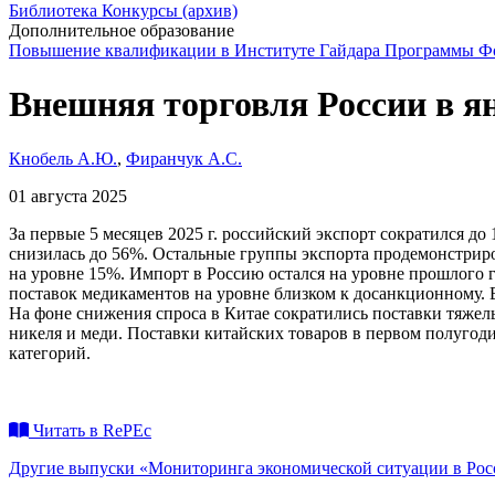
Библиотека
Конкурсы (архив)
Дополнительное образование
Повышение квалификации в Институте Гайдара
Программы Фо
Внешняя торговля России в ян
Кнобель А.Ю.
,
Фиранчук А.С.
01 августа 2025
За первые 5 месяцев 2025 г. российский экспорт сократился до
снизилась до 56%. Остальные группы экспорта продемонстриро
на уровне 15%. Импорт в Россию остался на уровне прошлого г
поставок медикаментов на уровне близком к досанкционному. В
На фоне снижения спроса в Китае сократились поставки тяжел
никеля и меди. Поставки китайских товаров в первом полугод
категорий.
Читать в RePEc
Другие выпуски «Мониторинга экономической ситуации в Рос