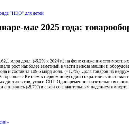
нда "НЭО" для детей
варе-мае 2025 года: товарообо
 162,1 млрд долл. (-6,2% к 2024 г.) на фоне снижения стоимост
вали рост наиболее заметный в части вывоза машин и оборудов
ода и составил 109,5 млрд долл. (+1,7%). Доля товаров из недр
 торговле с Китаем в первом полугодии сократились поставки н
ых дистиллятов, угля и СПГ. Одновременно значительно выросл
ии снизились (-8,7%) в связи со значительным падением импорт
сии»