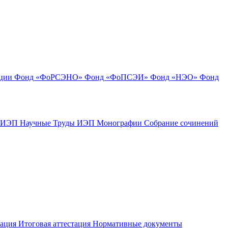
ации
Фонд «ФоРСЭНО»
Фонд «ФоПСЭИ»
Фонд «НЭО»
Фонд
к ИЭП
Научные Труды ИЭП
Монографии
Собрание сочинений
тация
Итоговая аттестация
Нормативные документы