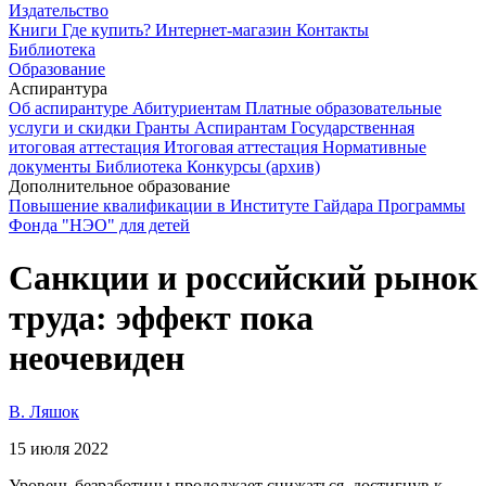
Издательство
Книги
Где купить?
Интернет-магазин
Контакты
Библиотека
Образование
Аспирантура
Об аспирантуре
Абитуриентам
Платные образовательные
услуги и скидки
Гранты
Аспирантам
Государственная
итоговая аттестация
Итоговая аттестация
Нормативные
документы
Библиотека
Конкурсы (архив)
Дополнительное образование
Повышение квалификации в Институте Гайдара
Программы
Фонда "НЭО" для детей
Санкции и российский рынок
труда: эффект пока
неочевиден
В. Ляшок
15 июля 2022
Уровень безработицы продолжает снижаться, достигнув к