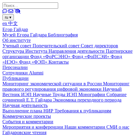
ru
▾
en
中文
Егор Гайдар
Музей Егора Гайдара
Библиография
Об институте
Ученый совет
Попечительский совет
Совет директоров
Структура Института
Направления деятельности
Партнерские
организации
Фонд «ФоРСЭНО»
Фонд «ФоПСЭИ»
Фонд
«НЭО»
Фонд «ФЭП»
Контакты
Персоналии
Сотрудники
Alumni
Публикации
Мониторинг экономической ситуации в России
Мониторинг
правового регулирования цифровой экономики
Научный
Вестник ИЭП
Научные Труды ИЭП
Монографии
Собрание
сочинений Е.Т. Гайдара
Экономика переходного периода
Научная деятельность
Выполнение плана НИР
Требования к публикациям
Коммерческие проекты
События и комментарии
Мероприятия и конференции
Наши комментарии
СМИ о нас
Гайдаровские чтения