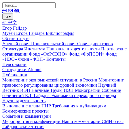
ru
▾
en
中文
Егор Гайдар
Музей Егора Гайдара
Библиография
Об институте
Ученый совет
Попечительский совет
Совет директоров
Структура Института
Направления деятельности
Партнерские
организации
Фонд «ФоРСЭНО»
Фонд «ФоПСЭИ»
Фонд
«НЭО»
Фонд «ФЭП»
Контакты
Персоналии
Сотрудники
Alumni
Публикации
Мониторинг экономической ситуации в России
Мониторинг
правового регулирования цифровой экономики
Научный
Вестник ИЭП
Научные Труды ИЭП
Монографии
Собрание
сочинений Е.Т. Гайдара
Экономика переходного периода
Научная деятельность
Выполнение плана НИР
Требования к публикациям
Коммерческие проекты
События и комментарии
Мероприятия и конференции
Наши комментарии
СМИ о нас
Гайдаровские чтения