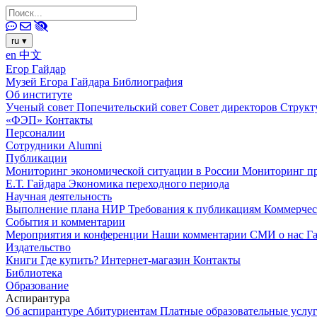
ru
▾
en
中文
Егор Гайдар
Музей Егора Гайдара
Библиография
Об институте
Ученый совет
Попечительский совет
Совет директоров
Структ
«ФЭП»
Контакты
Персоналии
Сотрудники
Alumni
Публикации
Мониторинг экономической ситуации в России
Мониторинг пр
Е.Т. Гайдара
Экономика переходного периода
Научная деятельность
Выполнение плана НИР
Требования к публикациям
Коммерчес
События и комментарии
Мероприятия и конференции
Наши комментарии
СМИ о нас
Г
Издательство
Книги
Где купить?
Интернет-магазин
Контакты
Библиотека
Образование
Аспирантура
Об аспирантуре
Абитуриентам
Платные образовательные услу