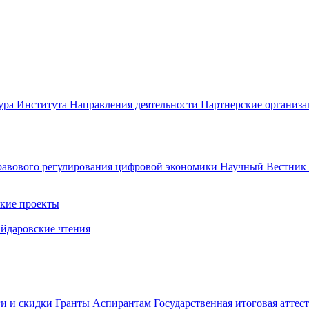
ура Института
Направления деятельности
Партнерские организ
авового регулирования цифровой экономики
Научный Вестни
кие проекты
айдаровские чтения
ги и скидки
Гранты
Аспирантам
Государственная итоговая аттес