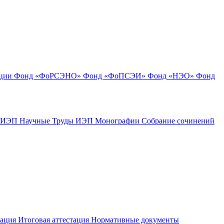
ации
Фонд «ФоРСЭНО»
Фонд «ФоПСЭИ»
Фонд «НЭО»
Фонд
к ИЭП
Научные Труды ИЭП
Монографии
Собрание сочинений
тация
Итоговая аттестация
Нормативные документы