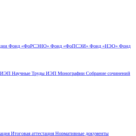
ации
Фонд «ФоРСЭНО»
Фонд «ФоПСЭИ»
Фонд «НЭО»
Фонд
к ИЭП
Научные Труды ИЭП
Монографии
Собрание сочинений
тация
Итоговая аттестация
Нормативные документы