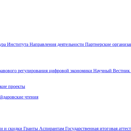
ура Института
Направления деятельности
Партнерские организ
авового регулирования цифровой экономики
Научный Вестни
кие проекты
айдаровские чтения
ги и скидки
Гранты
Аспирантам
Государственная итоговая аттес