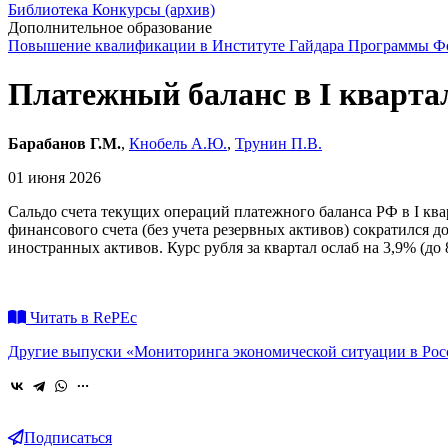
Библиотека
Конкурсы (архив)
Дополнительное образование
Повышение квалификации в Институте Гайдара
Программы Фо
Платежный баланс в I квартал
Барабанов Г.М.
,
Кнобель А.Ю.
,
Трунин П.В.
01 июня 2026
Сальдо счета текущих операций платежного баланса РФ в I кварт
финансового счета (без учета резервных активов) сократился д
иностранных активов. Курс рубля за квартал ослаб на 3,9% (до 81
Читать в RePEc
Другие выпуски «Мониторинга экономической ситуации в Рос
Подписаться