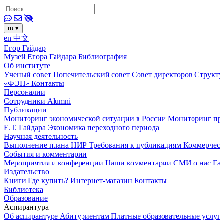
ru
▾
en
中文
Егор Гайдар
Музей Егора Гайдара
Библиография
Об институте
Ученый совет
Попечительский совет
Совет директоров
Структ
«ФЭП»
Контакты
Персоналии
Сотрудники
Alumni
Публикации
Мониторинг экономической ситуации в России
Мониторинг пр
Е.Т. Гайдара
Экономика переходного периода
Научная деятельность
Выполнение плана НИР
Требования к публикациям
Коммерчес
События и комментарии
Мероприятия и конференции
Наши комментарии
СМИ о нас
Г
Издательство
Книги
Где купить?
Интернет-магазин
Контакты
Библиотека
Образование
Аспирантура
Об аспирантуре
Абитуриентам
Платные образовательные услу