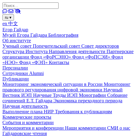
ru
▾
en
中文
Егор Гайдар
Музей Егора Гайдара
Библиография
Об институте
Ученый совет
Попечительский совет
Совет директоров
Структура Института
Направления деятельности
Партнерские
организации
Фонд «ФоРСЭНО»
Фонд «ФоПСЭИ»
Фонд
«НЭО»
Фонд «ФЭП»
Контакты
Персоналии
Сотрудники
Alumni
Публикации
Мониторинг экономической ситуации в России
Мониторинг
правового регулирования цифровой экономики
Научный
Вестник ИЭП
Научные Труды ИЭП
Монографии
Собрание
сочинений Е.Т. Гайдара
Экономика переходного периода
Научная деятельность
Выполнение плана НИР
Требования к публикациям
Коммерческие проекты
События и комментарии
Мероприятия и конференции
Наши комментарии
СМИ о нас
Гайдаровские чтения